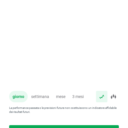
giorno
settimana
mese
3 mesi
anno
La performance passata o le previsioni future non costituiscono un indicatore affidabile
dei risultati futuri.