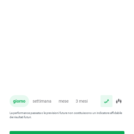
giorno
settimana
mese
3 mesi
anno
La performance passata o le previsioni future non costituiscono un indicatore affidabile
dei risultati futuri.