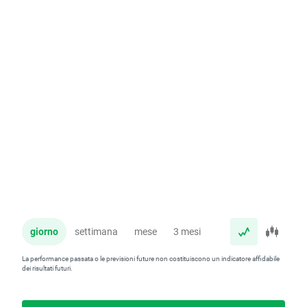
giorno
settimana
mese
3 mesi
anno
La performance passata o le previsioni future non costituiscono un indicatore affidabile
dei risultati futuri.