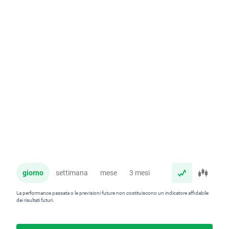
giorno
settimana
mese
3 mesi
anno
La performance passata o le previsioni future non costituiscono un indicatore affidabile
dei risultati futuri.