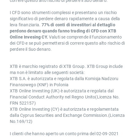
correre questo alto rischio di perdere il Suo denaro.
I CFD sono strumenti complessi e presentano un rischio
significativo di perdere denaro rapidamente a causa della
leva finanziaria.
77% di conti di investitori al dettaglio
perdono denaro quando fanno trading di CFD con XTB
Online Invesing CY.
Valuti se comprende il funzionamento
dei CFD e se può permettersi di correre questo alto rischio di
perdere il Suo denaro.
XTB è marchio registrato di XTB Group. XTB Group include
ma non è limitato alle seguenti società:
XTB S.A. è autorizzata e regolata dalla Komisja Nadzoru
Finansowego (KNF) in Polonia
XTB Online Investing (UK) è autorizzata e regolata dal
Financial Conduct Authority nel Regno Unito(Licenza No.
FRN 522157)
XTB Online Investing (CY) è autorizzata e regolamentata
dalla Cyprus Securities and Exchange Commission.(Licenza
No.169/12)
I clienti che hanno aperto un conto prima del 02-09-2021