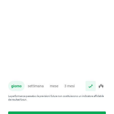
giorno
settimana
mese
3 mesi
anno
La performance passata o le previsioni future non costituiscono un indicatore affidabile
dei risultati futuri.