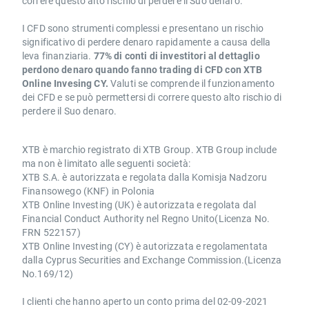
correre questo alto rischio di perdere il Suo denaro.
I CFD sono strumenti complessi e presentano un rischio
significativo di perdere denaro rapidamente a causa della
leva finanziaria.
77% di conti di investitori al dettaglio
perdono denaro quando fanno trading di CFD con XTB
Online Invesing CY.
Valuti se comprende il funzionamento
dei CFD e se può permettersi di correre questo alto rischio di
perdere il Suo denaro.
XTB è marchio registrato di XTB Group. XTB Group include
ma non è limitato alle seguenti società:
XTB S.A. è autorizzata e regolata dalla Komisja Nadzoru
Finansowego (KNF) in Polonia
XTB Online Investing (UK) è autorizzata e regolata dal
Financial Conduct Authority nel Regno Unito(Licenza No.
FRN 522157)
XTB Online Investing (CY) è autorizzata e regolamentata
dalla Cyprus Securities and Exchange Commission.(Licenza
No.169/12)
I clienti che hanno aperto un conto prima del 02-09-2021