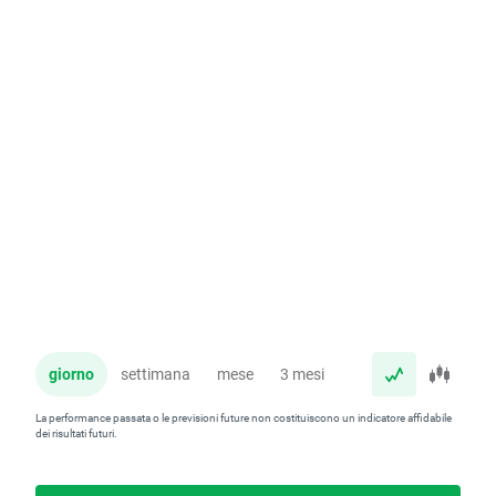
giorno
settimana
mese
3 mesi
anno
La performance passata o le previsioni future non costituiscono un indicatore affidabile
dei risultati futuri.