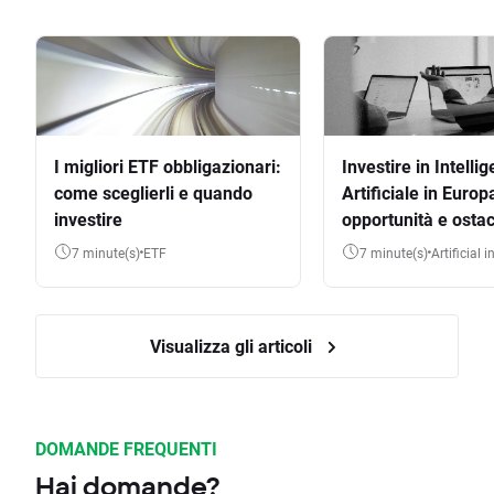
I migliori ETF obbligazionari:
Investire in Intelli
come sceglierli e quando
Artificiale in Europ
investire
opportunità e ostac
7 minute(s)
ETF
7 minute(s)
Artificial 
Visualizza gli articoli
DOMANDE FREQUENTI
Hai domande?