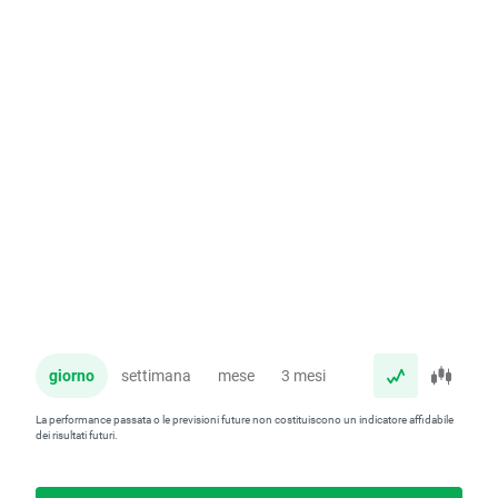
giorno
settimana
mese
3 mesi
anno
La performance passata o le previsioni future non costituiscono un indicatore affidabile
dei risultati futuri.