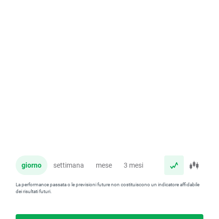
giorno
settimana
mese
3 mesi
anno
La performance passata o le previsioni future non costituiscono un indicatore affidabile
dei risultati futuri.