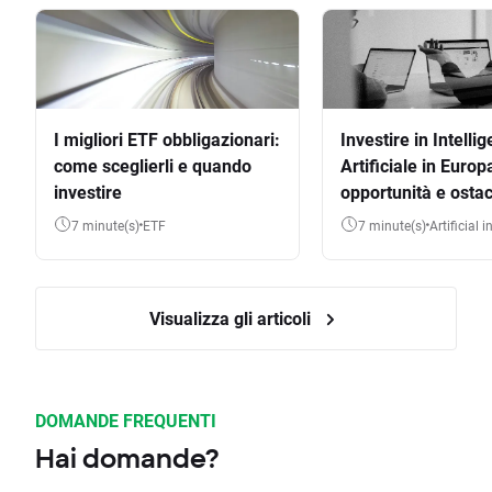
I migliori ETF obbligazionari:
Investire in Intelli
come sceglierli e quando
Artificiale in Europ
investire
opportunità e ostac
7 minute(s)
ETF
7 minute(s)
Artificial 
Visualizza gli articoli
DOMANDE FREQUENTI
Hai domande?