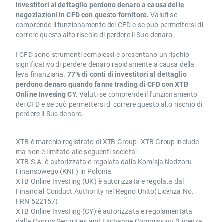
investitori al dettaglio perdono denaro a causa delle
negoziazioni in CFD con questo fornitore.
Valuti se
comprende il funzionamento dei CFD e se può permettersi di
correre questo alto rischio di perdere il Suo denaro.
I CFD sono strumenti complessi e presentano un rischio
significativo di perdere denaro rapidamente a causa della
leva finanziaria.
77% di conti di investitori al dettaglio
perdono denaro quando fanno trading di CFD con XTB
Online Invesing CY.
Valuti se comprende il funzionamento
dei CFD e se può permettersi di correre questo alto rischio di
perdere il Suo denaro.
XTB è marchio registrato di XTB Group. XTB Group include
ma non è limitato alle seguenti società:
XTB S.A. è autorizzata e regolata dalla Komisja Nadzoru
Finansowego (KNF) in Polonia
XTB Online Investing (UK) è autorizzata e regolata dal
Financial Conduct Authority nel Regno Unito(Licenza No.
FRN 522157)
XTB Online Investing (CY) è autorizzata e regolamentata
dalla Cyprus Securities and Exchange Commission.(Licenza