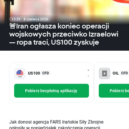
13:39 · 8 czerwca 2026
🚨Iran ogłasza koniec operacji
wojskowych przeciwko Izraelowi
— ropa traci, US100 zyskuje
-
US100
OIL
CFD
CFD
-
Pobierz bezpłatną aplikację
Pobierz be
Jak donosi agencja FARS Irańskie Siły Zbrojne
ogłosiły w poniedziałek zakończenie operacji