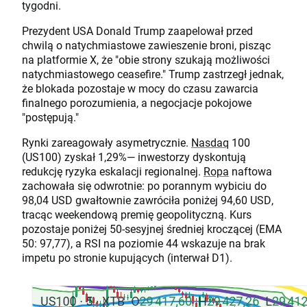
tygodni.
Prezydent USA Donald Trump zaapelował przed
chwilą o natychmiastowe zawieszenie broni, pisząc
na platformie X, że "obie strony szukają możliwości
natychmiastowego ceasefire." Trump zastrzegł jednak,
że blokada pozostaje w mocy do czasu zawarcia
finalnego porozumienia, a negocjacje pokojowe
"postępują."
Rynki zareagowały asymetrycznie.
Nasdaq
100
(US100) zyskał 1,29%— inwestorzy dyskontują
redukcję ryzyka eskalacji regionalnej.
Ropa
naftowa
zachowała się odwrotnie: po porannym wybiciu do
98,04 USD gwałtownie zawróciła poniżej 94,60 USD,
tracąc weekendową premię geopolityczną. Kurs
pozostaje poniżej 50-sesyjnej średniej kroczącej (EMA
50: 97,77), a RSI na poziomie 44 wskazuje na brak
impetu po stronie kupujących (interwał D1).