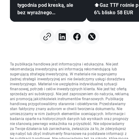
tygodnia pod kreską, ale
⬆️Gaz TTF rośnie 
bez wyraźnego
6% blisko 58 EUR
pogorszenia sentymentu
Ta publikacja handlowa jest informacyjna i edukacyjna. Nie jest
rekomendacją inwestycyjną ani informacją rekomendującą lub
sugerującą strategię inwestycyjną. W materiale nie sugerujemy
żadnej strategii inwestycyjnej ani nie świadczymy usługi doradztwa
inwestycyjnego. Materiał nie uwzględnia indywidualnej sytuacji
finansowej, potrzeb i celów inwestycyjnych klienta. Nie jest też ofertą
sprzedaży ani subskrypcji. Nie jest zaproszeniem do nabycia, reklamą
ani promocją jakichkolwiek instrumentów finansowych. Publikację
handlową przygotowaliśmy starannie i obiektywnie. Przedstawiamy
stan faktyczny znany autorom w chwili tworzenia dokumentu. Nie
umieszczamy w nim żadnych elementów oceniających. Informacje i
badania oparte na historycznych danych lub wynikach oraz prognozy
nie stanowią pewnego wskaźnika na przyszłość. Nie odpowiadamy
za Twoje działania lub zaniechania, zwłaszcza za to, że zdecydujesz
się nabyć lub zbyć instrumenty finansowe na podstawie informacji z
tej publikacji handlowej. Nie odpowiadamy też za szkody, które mogą