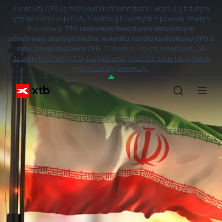
Kontrakty CFD są złożonymi instrumentami i wiążą się z dużym
ryzykiem szybkiej utraty środków pieniężnych z powodu dźwigni
finansowej.
77% rachunków inwestorów detalicznych
odnotowuje straty pieniężne w wyniku handlu kontraktami CFD u
niniejszego dostawcy CFD.
Zastanów się, czy rozumiesz,
jak
działają kontrakty CFD, i czy możesz pozwolić sobie na wysokie
ryzyko utraty pieniędzy.