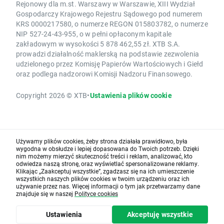
Rejonowy dla m.st. Warszawy w Warszawie, XIII Wydział
Gospodarczy Krajowego Rejestru Sądowego pod numerem
KRS 0000217580, o numerze REGON 015803782, o numerze
NIP 527-24-43-955, o w pełni opłaconym kapitale
zakładowym w wysokości 5 878 462,55 zł. XTB S.A.
prowadzi działalność maklerską na podstawie zezwolenia
udzielonego przez Komisję Papierów Wartościowych i Giełd
oraz podlega nadzorowi Komisji Nadzoru Finansowego.
Copyright 2026 © XTB
•
Ustawienia plików cookie
Używamy plików cookies, żeby strona działała prawidłowo, była
wygodna w obsłudze i lepiej dopasowana do Twoich potrzeb. Dzięki
nim możemy mierzyć skuteczność treści i reklam, analizować, kto
odwiedza naszą stronę, oraz wyświetlać spersonalizowane reklamy.
Klikając „Zaakceptuj wszystkie”, zgadzasz się na ich umieszczenie
wszystkich naszych plików cookies w twoim urządzeniu oraz ich
używanie przez nas. Więcej informacji o tym jak przetwarzamy dane
znajduje się w naszej
Polityce cookies
Ustawienia
Akceptuję wszystkie