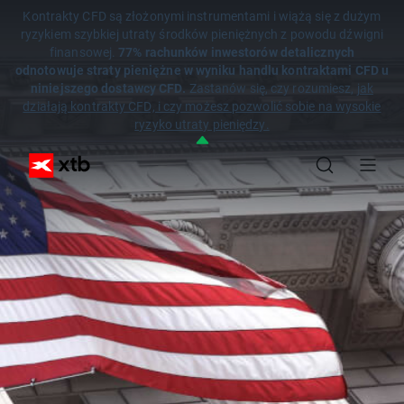
Kontrakty CFD są złożonymi instrumentami i wiążą się z dużym
ryzykiem szybkiej utraty środków pieniężnych z powodu dźwigni
finansowej.
77% rachunków inwestorów detalicznych
odnotowuje straty pieniężne w wyniku handlu kontraktami CFD u
niniejszego dostawcy CFD.
Zastanów się, czy rozumiesz,
jak
działają kontrakty CFD, i czy możesz pozwolić sobie na wysokie
ryzyko utraty pieniędzy.