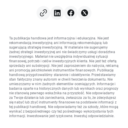
Ta publikacja handlowa jest informacyjna i edukacyjna. Nie jest
rekomendacją inwestycyjną ani informacją rekomendującą lub
sugerującą strategię inwestycyjną. W materiale nie sugerujemy
żadnej strategii inwestycyjnej ani nie świadczymy usługi doradztwa
inwestycyjnego. Materiał nie uwzględnia indywidualnej sytuacji
finansowej, potrzeb i celów inwestycyjnych klienta. Nie jest też ofertą
sprzedaży ani subskrypcji. Nie jest zaproszeniem do nabycia, reklamą
ani promocją jakichkolwiek instrumentów finansowych. Publikację
handlową przygotowaliśmy starannie i obiektywnie. Przedstawiamy
stan faktyczny znany autorom w chwili tworzenia dokumentu. Nie
umieszczamy w nim żadnych elementów oceniających. Informacje i
badania oparte na historycznych danych lub wynikach oraz prognozy
nie stanowią pewnego wskaźnika na przyszłość. Nie odpowiadamy
za Twoje działania lub zaniechania, zwłaszcza za to, że zdecydujesz
się nabyć lub zbyć instrumenty finansowe na podstawie informacji z
tej publikacji handlowej. Nie odpowiadamy też za szkody, które mogą
wynikać z bezpośredniego czy też pośredniego wykorzystania tych
informacji. Inwestowanie jest ryzykowne. Inwestuj odpowiedzialnie.