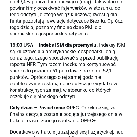
do 49,4 w poprzednim miesiącu (maj). Jak widać nie
powinniśmy oczekiwać fajerwerków w stosunku do
tego odczytu, dlatego wciąż kluczową kwestią dla
funta pozostają rewelacje dotyczące Brexitu. Oprócz
tego dzisiaj poznamy finalne dane PMI dla
europejskich gospodarek strefy euro.
16:00 USA – Indeks ISM dla przemysłu.
Indeksy
ISM
są kluczowe dla amerykańskiej gospodarki i dają
obraz tego, czego spodziewać się przed publikacją
raportu NFP. Tym razem indeks ma kontynuować
spadki do poziomu 51 punktów z poziomu 52,1
punktów. Oprócz tego o tej samej godzinie
opublikowane zostaną dane dotyczące wydatków
konstrukcyjnych za maj, w stosunku do których
oczekuje się płaskiego odczytu.
Cały dzień – Posiedzenie OPEC.
Oczekuje się, że
finalna decyzja zostanie podjęta jutrzejszego dnia w
trakcie rozszerzonego spotkania OPEC+.
Dodatkowo w trakcie jutrzejszej sesji azjatyckiej, nad