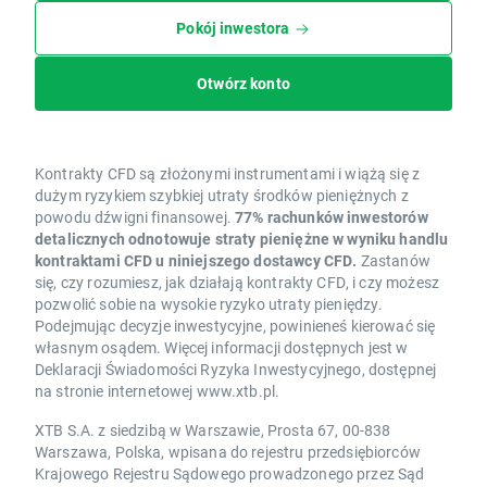
Pokój inwestora
Otwórz konto
Kontrakty CFD są złożonymi instrumentami i wiążą się z
dużym ryzykiem szybkiej utraty środków pieniężnych z
powodu dźwigni finansowej.
77% rachunków inwestorów
detalicznych odnotowuje straty pieniężne w wyniku handlu
kontraktami CFD u niniejszego dostawcy CFD.
Zastanów
się, czy rozumiesz, jak działają kontrakty CFD, i czy możesz
pozwolić sobie na wysokie ryzyko utraty pieniędzy.
Podejmując decyzje inwestycyjne, powinieneś kierować się
własnym osądem. Więcej informacji dostępnych jest w
Deklaracji Świadomości Ryzyka Inwestycyjnego, dostępnej
na stronie internetowej www.xtb.pl.
XTB S.A. z siedzibą w Warszawie, Prosta 67, 00-838
Warszawa, Polska, wpisana do rejestru przedsiębiorców
Krajowego Rejestru Sądowego prowadzonego przez Sąd