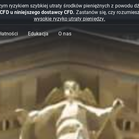
żym ryzykiem szybkiej utraty środków pieniężnych z powodu d
 CFD u niniejszego dostawcy CFD.
Zastanów się, czy rozumies
wysokie ryzyko utraty pieniędzy.
Płatności
Edukacja
O nas