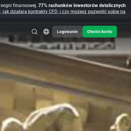
źwigni finansowej.
77% rachunków inwestorów detalicznych
z,
jak działają kontrakty CFD, i czy możesz pozwolić sobie na
Logowanie
Otwórz konto