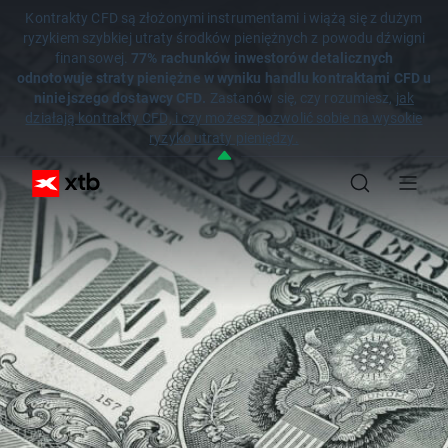
Kontrakty CFD są złożonymi instrumentami i wiążą się z dużym
ryzykiem szybkiej utraty środków pieniężnych z powodu dźwigni
finansowej.
77% rachunków inwestorów detalicznych
odnotowuje straty pieniężne w wyniku handlu kontraktami CFD u
niniejszego dostawcy CFD.
Zastanów się, czy rozumiesz,
jak
działają kontrakty CFD, i czy możesz pozwolić sobie na wysokie
ryzyko utraty pieniędzy.