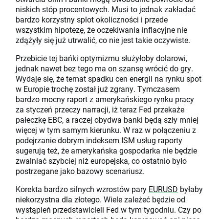
niskich stóp procentowych. Musi to jednak zakładać
bardzo korzystny splot okoliczności i przede
wszystkim hipotezę, że oczekiwania inflacyjne nie
zdążyły się już utrwalić, co nie jest takie oczywiste.
Przebicie tej bańki optymizmu służyłoby dolarowi,
jednak nawet bez tego ma on szansę wrócić do gry.
Wydaje się, że temat spadku cen energii na rynku spot
w Europie trochę został już zgrany. Tymczasem
bardzo mocny raport z amerykańskiego rynku pracy
za styczeń przeczy narracji, iż teraz Fed przekaże
pałeczkę EBC, a raczej obydwa banki będą szły mniej
więcej w tym samym kierunku. W raz w połączeniu z
podejrzanie dobrym indeksem ISM usług raporty
sugerują też, że amerykańska gospodarka nie będzie
zwalniać szybciej niż europejska, co ostatnio było
postrzegane jako bazowy scenariusz.
Korekta bardzo silnych wzrostów pary
EURUSD
byłaby
niekorzystna dla złotego. Wiele zależeć będzie od
wystąpień przedstawicieli Fed w tym tygodniu. Czy po