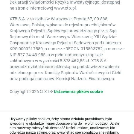
Deklaracji Świadomości Ryzyka Inwestycyjnego, dostępnej
na stronie internetowej www.xtb.pl.
XTB S.A. z siedzibą w Warszawie, Prosta 67, 00-838
Warszawa, Polska, wpisana do rejestru przedsiębiorców
Krajowego Rejestru Sądowego prowadzonego przez Sąd
Rejonowy dla m.st. Warszawy w Warszawie, XIII Wydział
Gospodarczy Krajowego Rejestru Sądowego pod numerem
KRS 0000217580, o numerze REGON 015803782, o numerze
NIP 527-24-43-955, o w pełni opłaconym kapitale
zakładowym w wysokości 5 878 462,55 zł. XTB S.A.
prowadzi działalność maklerską na podstawie zezwolenia
udzielonego przez Komisję Papierów Wartościowych i Giełd
oraz podlega nadzorowi Komisji Nadzoru Finansowego.
Copyright 2026 © XTB
•
Ustawienia plików cookie
Używamy plików cookies, żeby strona działała prawidłowo, była
wygodna w obsłudze i lepiej dopasowana do Twoich potrzeb. Dzięki
nim możemy mierzyć skuteczność treści i reklam, analizować, kto
odwiedza naszą stronę, oraz wyświetlać spersonalizowane reklamy.