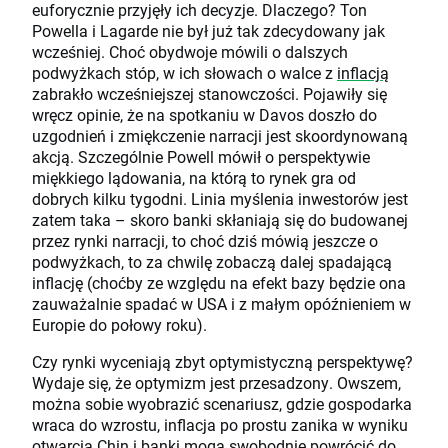
euforycznie przyjęły ich decyzje. Dlaczego? Ton
Powella i Lagarde nie był już tak zdecydowany jak
wcześniej. Choć obydwoje mówili o dalszych
podwyżkach stóp, w ich słowach o walce z
inflacją
zabrakło wcześniejszej stanowczości. Pojawiły się
wręcz opinie, że na spotkaniu w Davos doszło do
uzgodnień i zmiękczenie narracji jest skoordynowaną
akcją. Szczególnie Powell mówił o perspektywie
miękkiego lądowania, na którą to rynek gra od
dobrych kilku tygodni. Linia myślenia inwestorów jest
zatem taka – skoro banki skłaniają się do budowanej
przez rynki narracji, to choć dziś mówią jeszcze o
podwyżkach, to za chwilę zobaczą dalej spadającą
inflację (choćby ze względu na efekt bazy będzie ona
zauważalnie spadać w USA i z małym opóźnieniem w
Europie do połowy roku).
Czy rynki wyceniają zbyt optymistyczną perspektywę?
Wydaje się, że optymizm jest przesadzony. Owszem,
można sobie wyobrazić scenariusz, gdzie gospodarka
wraca do wzrostu, inflacja po prostu zanika w wyniku
otwarcia Chin i banki mogą swobodnie powrócić do