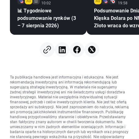
10:02
19:58
📊 Tygodniowe
Podsumowanie Dni
podsumowanie rynków (3
Klęska Dolara po NF
– 7 sierpnia 2026)
Złoto wraca do wzr
Ta publikacja handlowa jest informacyjna i edukacyjna. Nie jest
rekomendacją inwestycyjną ani informacją rekomendującą lub
sugerującą strategię inwestycyjną. W materiale nie sugerujemy
żadnej strategii inwestycyjnej ani nie świadczymy usługi doradztwa
inwestycyjnego. Materiał nie uwzględnia indywidualnej sytuacji
finansowej, potrzeb i celów inwestycyjnych klienta. Nie jest też ofertą
sprzedaży ani subskrypcji. Nie jest zaproszeniem do nabycia, reklamą
ani promocją jakichkolwiek instrumentów finansowych. Publikację
handlową przygotowaliśmy starannie i obiektywnie. Przedstawiamy
stan faktyczny znany autorom w chwili tworzenia dokumentu. Nie
umieszczamy w nim żadnych elementów oceniających. Informacje i
badania oparte na historycznych danych lub wynikach oraz prognozy
nie stanowią pewnego wskaźnika na przyszłość. Nie odpowiadamy