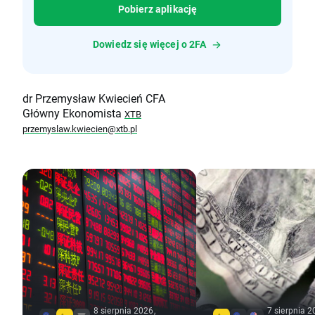
Pobierz aplikację
Dowiedz się więcej o 2FA
dr Przemysław Kwiecień CFA
Główny Ekonomista
XTB
przemyslaw.kwiecien@xtb.pl
8 sierpnia 2026,
7 sierpnia 2