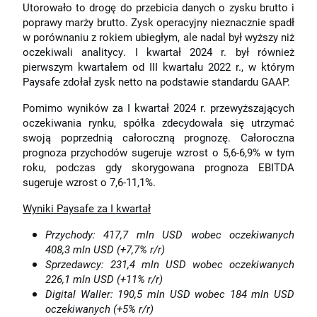
Utorowało to drogę do przebicia danych o zysku brutto i
poprawy marży brutto. Zysk operacyjny nieznacznie spadł
w porównaniu z rokiem ubiegłym, ale nadal był wyższy niż
oczekiwali analitycy. I kwartał 2024 r. był również
pierwszym kwartałem od III kwartału 2022 r., w którym
Paysafe zdołał zysk netto na podstawie standardu GAAP.
Pomimo wyników za I kwartał 2024 r. przewyższających
oczekiwania rynku, spółka zdecydowała się utrzymać
swoją poprzednią całoroczną prognozę. Całoroczna
prognoza przychodów sugeruje wzrost o 5,6-6,9% w tym
roku, podczas gdy skorygowana prognoza EBITDA
sugeruje wzrost o 7,6-11,1%.
Wyniki Paysafe za I kwartał
Przychody: 417,7 mln USD wobec oczekiwanych
408,3 mln USD (+7,7% r/r)
Sprzedawcy: 231,4 mln USD wobec oczekiwanych
226,1 mln USD (+11% r/r)
Digital Waller: 190,5 mln USD wobec 184 mln USD
oczekiwanych (+5% r/r)