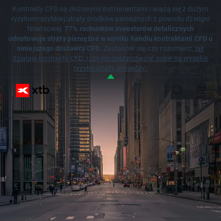
Kontrakty CFD są złożonymi instrumentami i wiążą się z dużym
ryzykiem szybkiej utraty środków pieniężnych z powodu dźwigni
finansowej.
77% rachunków inwestorów detalicznych
odnotowuje straty pieniężne w wyniku handlu kontraktami CFD u
niniejszego dostawcy CFD.
Zastanów się, czy rozumiesz,
jak
działają kontrakty CFD, i czy możesz pozwolić sobie na wysokie
ryzyko utraty pieniędzy.