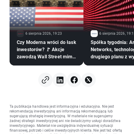
6 sierpnia 2026, 19:23
6 sierpnia 2026, 19:
Czy Moderna wróci do łask
Spółka tygodnia: Ar
inwestorów? 🚩 Akcje
Networks, technolo
zawodzą Wall Street mimo
drugiego planu z w
nowej szczepionki mRNA
pierwszej ligi
Ta publikacja handlowa jest informacyjna i edukacyjna. Nie jest
rekomendacją inwestycyjną ani informacją rekomendującą lub
sugerującą strategię inwestycyjną. W materiale nie sugerujemy
żadnej strategii inwestycyjnej ani nie świadczymy usługi doradztwa
inwestycyjnego. Materiał nie uwzględnia indywidualnej sytuacji
finansowej, potrzeb i celów inwestycyjnych klienta. Nie jest też ofertą