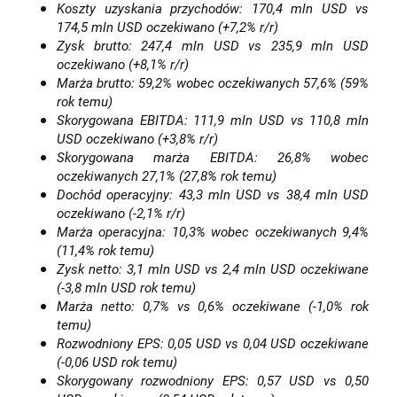
Koszty uzyskania przychodów: 170,4 mln USD vs
174,5 mln USD oczekiwano (+7,2% r/r)
Zysk brutto: 247,4 mln USD vs 235,9 mln USD
oczekiwano (+8,1% r/r)
Marża brutto: 59,2% wobec oczekiwanych 57,6% (59%
rok temu)
Skorygowana EBITDA: 111,9 mln USD vs 110,8 mln
USD oczekiwano (+3,8% r/r)
Skorygowana marża EBITDA: 26,8% wobec
oczekiwanych 27,1% (27,8% rok temu)
Dochód operacyjny: 43,3 mln USD vs 38,4 mln USD
oczekiwano (-2,1% r/r)
Marża operacyjna: 10,3% wobec oczekiwanych 9,4%
(11,4% rok temu)
Zysk netto: 3,1 mln USD vs 2,4 mln USD oczekiwane
(-3,8 mln USD rok temu)
Marża netto: 0,7% vs 0,6% oczekiwane (-1,0% rok
temu)
Rozwodniony EPS: 0,05 USD vs 0,04 USD oczekiwane
(-0,06 USD rok temu)
Skorygowany rozwodniony EPS: 0,57 USD vs 0,50