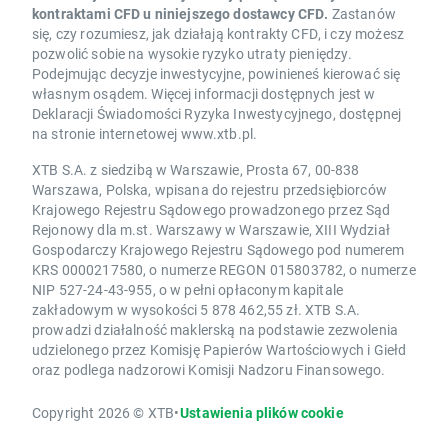
kontraktami CFD u niniejszego dostawcy CFD.
Zastanów
się, czy rozumiesz, jak działają kontrakty CFD, i czy możesz
pozwolić sobie na wysokie ryzyko utraty pieniędzy.
Podejmując decyzje inwestycyjne, powinieneś kierować się
własnym osądem. Więcej informacji dostępnych jest w
Deklaracji Świadomości Ryzyka Inwestycyjnego, dostępnej
na stronie internetowej www.xtb.pl.
XTB S.A. z siedzibą w Warszawie, Prosta 67, 00-838
Warszawa, Polska, wpisana do rejestru przedsiębiorców
Krajowego Rejestru Sądowego prowadzonego przez Sąd
Rejonowy dla m.st. Warszawy w Warszawie, XIII Wydział
Gospodarczy Krajowego Rejestru Sądowego pod numerem
KRS 0000217580, o numerze REGON 015803782, o numerze
NIP 527-24-43-955, o w pełni opłaconym kapitale
zakładowym w wysokości 5 878 462,55 zł. XTB S.A.
prowadzi działalność maklerską na podstawie zezwolenia
udzielonego przez Komisję Papierów Wartościowych i Giełd
oraz podlega nadzorowi Komisji Nadzoru Finansowego.
Copyright 2026 © XTB
•
Ustawienia plików cookie