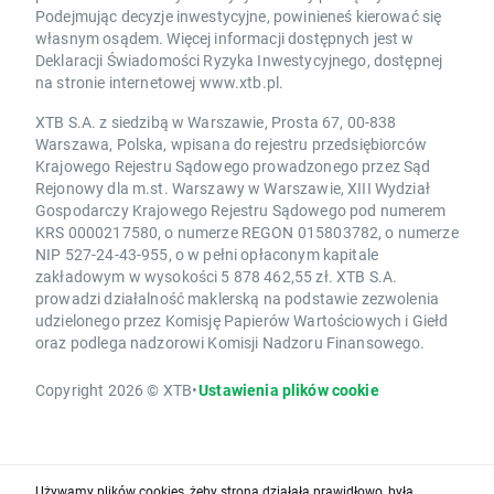
Podejmując decyzje inwestycyjne, powinieneś kierować się
własnym osądem. Więcej informacji dostępnych jest w
Deklaracji Świadomości Ryzyka Inwestycyjnego, dostępnej
na stronie internetowej www.xtb.pl.
XTB S.A. z siedzibą w Warszawie, Prosta 67, 00-838
Warszawa, Polska, wpisana do rejestru przedsiębiorców
Krajowego Rejestru Sądowego prowadzonego przez Sąd
Rejonowy dla m.st. Warszawy w Warszawie, XIII Wydział
Gospodarczy Krajowego Rejestru Sądowego pod numerem
KRS 0000217580, o numerze REGON 015803782, o numerze
NIP 527-24-43-955, o w pełni opłaconym kapitale
zakładowym w wysokości 5 878 462,55 zł. XTB S.A.
prowadzi działalność maklerską na podstawie zezwolenia
udzielonego przez Komisję Papierów Wartościowych i Giełd
oraz podlega nadzorowi Komisji Nadzoru Finansowego.
Copyright 2026 © XTB
•
Ustawienia plików cookie
Używamy plików cookies, żeby strona działała prawidłowo, była