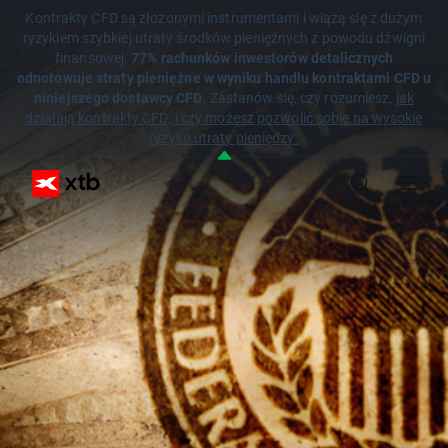
Kontrakty CFD są złożonymi instrumentami i wiążą się z dużym
ryzykiem szybkiej utraty środków pieniężnych z powodu dźwigni
finansowej.
77% rachunków inwestorów detalicznych
odnotowuje straty pieniężne w wyniku handlu kontraktami CFD u
niniejszego dostawcy CFD.
Zastanów się, czy rozumiesz,
jak
działają kontrakty CFD, i czy możesz pozwolić sobie na wysokie
ryzyko utraty pieniędzy.