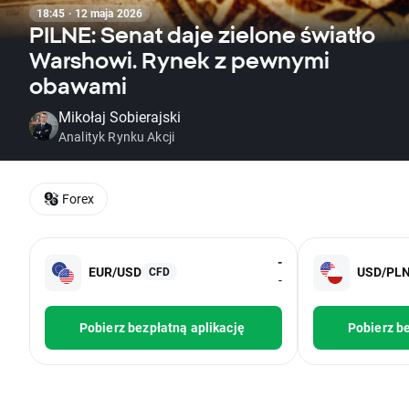
18:45 · 12 maja 2026
PILNE: Senat daje zielone światło
Warshowi. Rynek z pewnymi
obawami
Mikołaj Sobierajski
Analityk Rynku Akcji
Forex
-
EUR/USD
USD/PL
CFD
-
Pobierz bezpłatną aplikację
Pobierz be