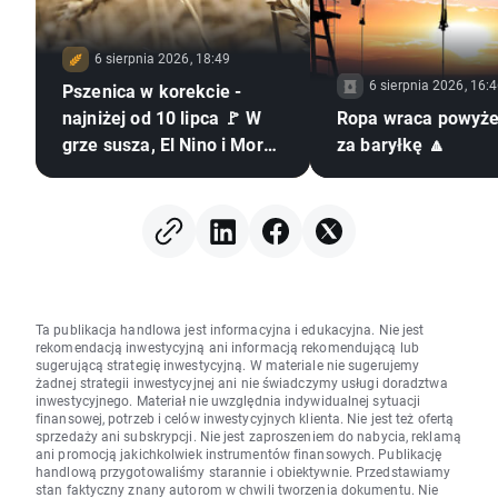
6 sierpnia 2026, 18:49
6 sierpnia 2026, 16:
Pszenica w korekcie -
najniżej od 10 lipca 🚩 W
Ropa wraca powyże
grze susza, El Nino i Morze
za baryłkę 🔼
Czarne
Ta publikacja handlowa jest informacyjna i edukacyjna. Nie jest
rekomendacją inwestycyjną ani informacją rekomendującą lub
sugerującą strategię inwestycyjną. W materiale nie sugerujemy
żadnej strategii inwestycyjnej ani nie świadczymy usługi doradztwa
inwestycyjnego. Materiał nie uwzględnia indywidualnej sytuacji
finansowej, potrzeb i celów inwestycyjnych klienta. Nie jest też ofertą
sprzedaży ani subskrypcji. Nie jest zaproszeniem do nabycia, reklamą
ani promocją jakichkolwiek instrumentów finansowych. Publikację
handlową przygotowaliśmy starannie i obiektywnie. Przedstawiamy
stan faktyczny znany autorom w chwili tworzenia dokumentu. Nie