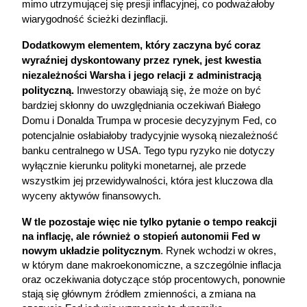
mimo utrzymującej się presji inflacyjnej, co podważałoby 
wiarygodność ścieżki dezinflacji. 
Dodatkowym elementem, który zaczyna być coraz 
wyraźniej dyskontowany przez rynek, jest kwestia 
niezależności Warsha i jego relacji z administracją 
polityczną.
 Inwestorzy obawiają się, że może on być 
bardziej skłonny do uwzględniania oczekiwań Białego 
Domu i Donalda Trumpa w procesie decyzyjnym Fed, co 
potencjalnie osłabiałoby tradycyjnie wysoką niezależność 
banku centralnego w USA. Tego typu ryzyko nie dotyczy 
wyłącznie kierunku polityki monetarnej, ale przede 
wszystkim jej przewidywalności, która jest kluczowa dla 
wyceny aktywów finansowych.
W tle pozostaje więc nie tylko pytanie o tempo reakcji 
na inflację, ale również o stopień autonomii Fed w 
nowym układzie politycznym
. Rynek wchodzi w okres, 
w którym dane makroekonomiczne, a szczególnie inflacja 
oraz oczekiwania dotyczące stóp procentowych, ponownie 
stają się głównym źródłem zmienności, a zmiana na 