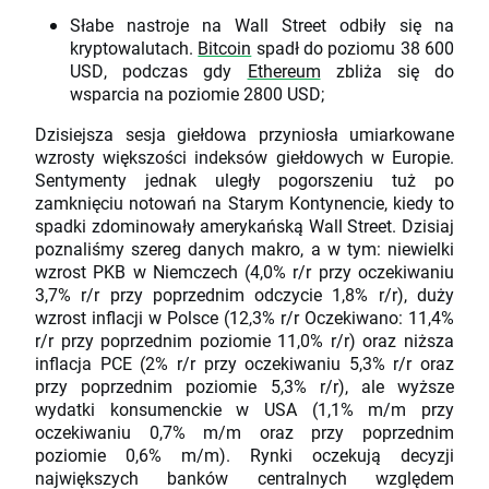
Słabe nastroje na Wall Street odbiły się na
kryptowalutach.
Bitcoin
spadł do poziomu 38 600
USD, podczas gdy
Ethereum
zbliża się do
wsparcia na poziomie 2800 USD;
Dzisiejsza sesja giełdowa przyniosła umiarkowane
wzrosty większości indeksów giełdowych w Europie.
Sentymenty jednak uległy pogorszeniu tuż po
zamknięciu notowań na Starym Kontynencie, kiedy to
spadki zdominowały amerykańską Wall Street. Dzisiaj
poznaliśmy szereg danych makro, a w tym: niewielki
wzrost PKB w Niemczech (4,0% r/r przy oczekiwaniu
3,7% r/r przy poprzednim odczycie 1,8% r/r), duży
wzrost inflacji w Polsce (12,3% r/r Oczekiwano: 11,4%
r/r przy poprzednim poziomie 11,0% r/r) oraz niższa
inflacja PCE (2% r/r przy oczekiwaniu 5,3% r/r oraz
przy poprzednim poziomie 5,3% r/r), ale wyższe
wydatki konsumenckie w USA (1,1% m/m przy
oczekiwaniu 0,7% m/m oraz przy poprzednim
poziomie 0,6% m/m). Rynki oczekują decyzji
największych banków centralnych względem