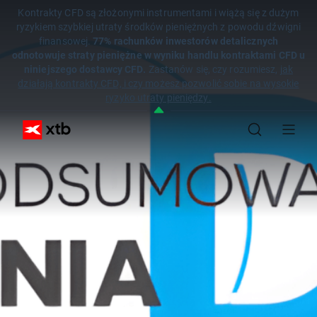
Kontrakty CFD są złożonymi instrumentami i wiążą się z dużym
ryzykiem szybkiej utraty środków pieniężnych z powodu dźwigni
finansowej.
77% rachunków inwestorów detalicznych
odnotowuje straty pieniężne w wyniku handlu kontraktami CFD u
niniejszego dostawcy CFD.
Zastanów się, czy rozumiesz,
jak
działają kontrakty CFD, i czy możesz pozwolić sobie na wysokie
ryzyko utraty pieniędzy.