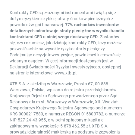
Kontrakty CFD są złożonymi instrumentami i wiążą się z
dużym ryzykiem szybkiej utraty środków pieniężnych z
powodu dźwigni finansowej.
77% rachunków inwestorów
detalicznych odnotowuje straty pieniężne w wyniku handlu
kontraktami CFD u niniejszego dostawcy CFD.
Zastanów
się, czy rozumiesz, jak działają kontrakty CFD, i czy możesz
pozwolić sobie na wysokie ryzyko utraty pieniędzy.
Podejmując decyzje inwestycyjne, powinieneś kierować się
własnym osądem. Więcej informacji dostępnych jest w
Deklaracji Świadomości Ryzyka Inwestycyjnego, dostępnej
na stronie internetowej www.xtb.pl.
XTB S.A. z siedzibą w Warszawie, Prosta 67, 00-838
Warszawa, Polska, wpisana do rejestru przedsiębiorców
Krajowego Rejestru Sądowego prowadzonego przez Sąd
Rejonowy dla m.st. Warszawy w Warszawie, XIII Wydział
Gospodarczy Krajowego Rejestru Sądowego pod numerem
KRS 0000217580, o numerze REGON 015803782, o numerze
NIP 527-24-43-955, o w pełni opłaconym kapitale
zakładowym w wysokości 5 878 462,55 zł. XTB S.A.
prowadzi działalność maklerską na podstawie zezwolenia