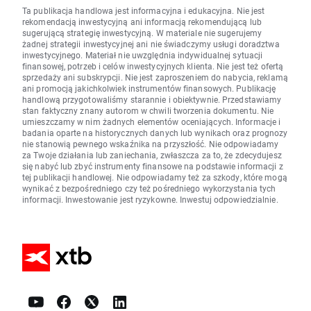
Ta publikacja handlowa jest informacyjna i edukacyjna. Nie jest
rekomendacją inwestycyjną ani informacją rekomendującą lub
sugerującą strategię inwestycyjną. W materiale nie sugerujemy
żadnej strategii inwestycyjnej ani nie świadczymy usługi doradztwa
inwestycyjnego. Materiał nie uwzględnia indywidualnej sytuacji
finansowej, potrzeb i celów inwestycyjnych klienta. Nie jest też ofertą
sprzedaży ani subskrypcji. Nie jest zaproszeniem do nabycia, reklamą
ani promocją jakichkolwiek instrumentów finansowych. Publikację
handlową przygotowaliśmy starannie i obiektywnie. Przedstawiamy
stan faktyczny znany autorom w chwili tworzenia dokumentu. Nie
umieszczamy w nim żadnych elementów oceniających. Informacje i
badania oparte na historycznych danych lub wynikach oraz prognozy
nie stanowią pewnego wskaźnika na przyszłość. Nie odpowiadamy
za Twoje działania lub zaniechania, zwłaszcza za to, że zdecydujesz
się nabyć lub zbyć instrumenty finansowe na podstawie informacji z
tej publikacji handlowej. Nie odpowiadamy też za szkody, które mogą
wynikać z bezpośredniego czy też pośredniego wykorzystania tych
informacji. Inwestowanie jest ryzykowne. Inwestuj odpowiedzialnie.