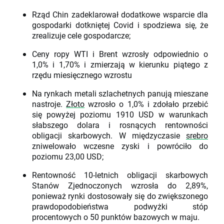
Rząd Chin zadeklarował dodatkowe wsparcie dla
gospodarki dotkniętej Covid i spodziewa się, że
zrealizuje cele gospodarcze;
Ceny ropy WTI i Brent wzrosły odpowiednio o
1,0% i 1,70% i zmierzają w kierunku piątego z
rzędu miesięcznego wzrostu
Na rynkach metali szlachetnych panują mieszane
nastroje.
Złoto
wzrosło o 1,0% i zdołało przebić
się powyżej poziomu 1910 USD w warunkach
słabszego dolara i rosnących rentowności
obligacji skarbowych. W międzyczasie
srebro
zniwelowało wczesne zyski i powróciło do
poziomu 23,00 USD;
Rentowność 10-letnich obligacji skarbowych
Stanów Zjednoczonych wzrosła do 2,89%,
ponieważ rynki dostosowały się do zwiększonego
prawdopodobieństwa podwyżki stóp
procentowych o 50 punktów bazowych w maju.