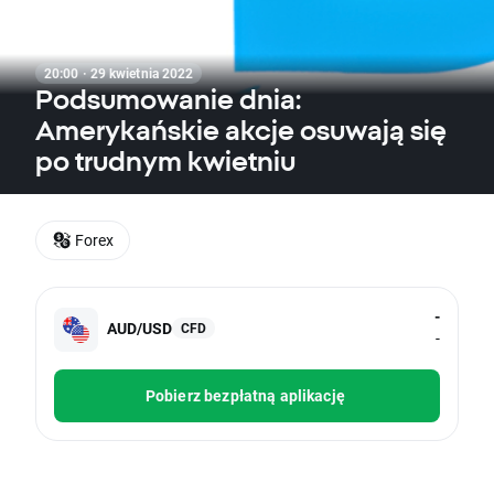
20:00 · 29 kwietnia 2022
Podsumowanie dnia:
Amerykańskie akcje osuwają się
po trudnym kwietniu
Forex
-
AUD/USD
CFD
-
Pobierz bezpłatną aplikację