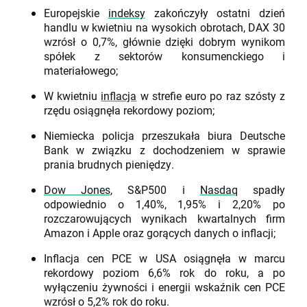
Europejskie
indeksy
zakończyły ostatni dzień
handlu w kwietniu na wysokich obrotach, DAX 30
wzrósł o 0,7%, głównie dzięki dobrym wynikom
spółek z sektorów konsumenckiego i
materiałowego;
W kwietniu
inflacja
w strefie euro po raz szósty z
rzędu osiągnęła rekordowy poziom;
Niemiecka policja przeszukała biura Deutsche
Bank w związku z dochodzeniem w sprawie
prania brudnych pieniędzy.
Dow Jones
, S&P500 i
Nasdaq
spadły
odpowiednio o 1,40%, 1,95% i 2,20% po
rozczarowujących wynikach kwartalnych firm
Amazon i Apple oraz gorących danych o inflacji;
Inflacja cen PCE w USA osiągnęła w marcu
rekordowy poziom 6,6% rok do roku, a po
wyłączeniu żywności i energii wskaźnik cen PCE
wzrósł o 5,2% rok do roku.