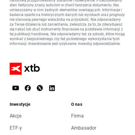
handlową przygotowaliśmy starannie i obiektywnie. Przedstawiamy
stan faktyczny znany autorom w chwili tworzenia dokumentu. Nie
umieszczamy w nim żadnych elementów oceniających. Informacje i
badania oparte na historycznych danych lub wynikach oraz prognozy
nie stanowią pewnego wskaźnika na przyszłość. Nie odpowiadamy
za Twoje działania lub zaniechania, zwłaszcza za to, że zdecydujesz
się nabyć lub zbyć instrumenty finansowe na podstawie informacji z
tej publikacji handlowej. Nie odpowiadamy też za szkody, które mogą
wynikać z bezpośredniego czy też pośredniego wykorzystania tych
informacji. Inwestowanie jest ryzykowne. Inwestuj odpowiedzialnie.
Inwestycje
O nas
Akcje
Firma
ETF-y
Ambasador