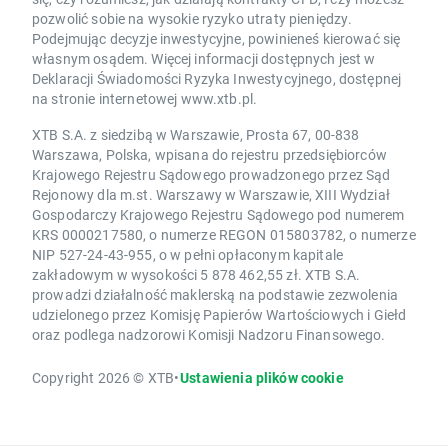
pozwolić sobie na wysokie ryzyko utraty pieniędzy.
Podejmując decyzje inwestycyjne, powinieneś kierować się
własnym osądem. Więcej informacji dostępnych jest w
Deklaracji Świadomości Ryzyka Inwestycyjnego, dostępnej
na stronie internetowej www.xtb.pl.
XTB S.A. z siedzibą w Warszawie, Prosta 67, 00-838
Warszawa, Polska, wpisana do rejestru przedsiębiorców
Krajowego Rejestru Sądowego prowadzonego przez Sąd
Rejonowy dla m.st. Warszawy w Warszawie, XIII Wydział
Gospodarczy Krajowego Rejestru Sądowego pod numerem
KRS 0000217580, o numerze REGON 015803782, o numerze
NIP 527-24-43-955, o w pełni opłaconym kapitale
zakładowym w wysokości 5 878 462,55 zł. XTB S.A.
prowadzi działalność maklerską na podstawie zezwolenia
udzielonego przez Komisję Papierów Wartościowych i Giełd
oraz podlega nadzorowi Komisji Nadzoru Finansowego.
Copyright 2026 © XTB
•
Ustawienia plików cookie