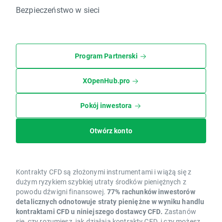
Bezpieczeństwo w sieci
Program Partnerski
XOpenHub.pro
Pokój inwestora
Otwórz konto
Kontrakty CFD są złożonymi instrumentami i wiążą się z
dużym ryzykiem szybkiej utraty środków pieniężnych z
powodu dźwigni finansowej.
77% rachunków inwestorów
detalicznych odnotowuje straty pieniężne w wyniku handlu
kontraktami CFD u niniejszego dostawcy CFD.
Zastanów
się, czy rozumiesz, jak działają kontrakty CFD, i czy możesz