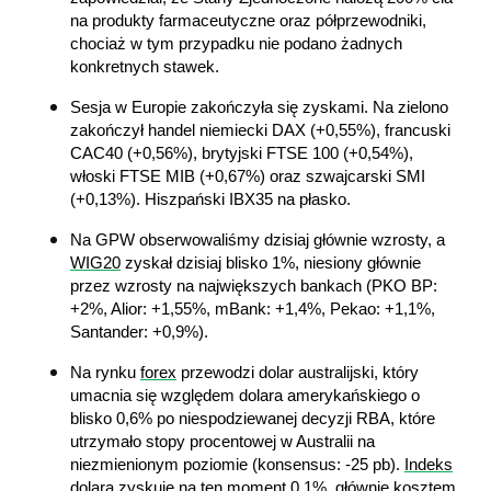
na produkty farmaceutyczne oraz półprzewodniki, 
chociaż w tym przypadku nie podano żadnych 
konkretnych stawek. 
Sesja w Europie zakończyła się zyskami. Na zielono 
zakończył handel niemiecki DAX (+0,55%), francuski 
CAC40 (+0,56%), brytyjski FTSE 100 (+0,54%), 
włoski FTSE MIB (+0,67%) oraz szwajcarski SMI 
(+0,13%). Hiszpański IBX35 na płasko.
Na GPW obserwowaliśmy dzisiaj głównie wzrosty, a 
WIG20
 zyskał dzisiaj blisko 1%, niesiony głównie 
przez wzrosty na największych bankach (PKO BP: 
+2%, Alior: +1,55%, mBank: +1,4%, Pekao: +1,1%, 
Santander: +0,9%).
Na rynku 
forex
 przewodzi dolar australijski, który 
umacnia się względem dolara amerykańskiego o 
blisko 0,6% po niespodziewanej decyzji RBA, które 
utrzymało stopy procentowej w Australii na 
niezmienionym poziomie (konsensus: -25 pb). 
Indeks
dolara zyskuje na ten moment 0,1%, głównie kosztem 