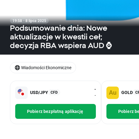
19:58 · 8 lipca 2025
Podsumowanie dnia: Nowe
aktualizacje w kwestii ceł;
decyzja RBA wspiera AUD ⌚
Wiadomości Ekonomiczne
-
USD/JPY
GOLD
CFD
C
-
Pobierz bezpłatną aplikację
Pobierz be