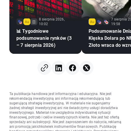
8 sierpnia 2026,
7 sierpnia 2
10:02
19:58
📊 Tygodniowe
Podsumowanie Dni
podsumowanie rynków (3
Klęska Dolara po NF
– 7 sierpnia 2026)
Złoto wraca do wzr
Ta publikacja handlowa jest informacyjna i edukacyjna. Nie jest
rekomendacją inwestycyjną ani informacją rekomendującą lub
sugerującą strategię inwestycyjną. W materiale nie sugerujemy
żadnej strategii inwestycyjnej ani nie świadczymy usługi doradztwa
inwestycyjnego. Materiał nie uwzględnia indywidualnej sytuacji
finansowej, potrzeb i celów inwestycyjnych klienta. Nie jest też ofertą
sprzedaży ani subskrypcji. Nie jest zaproszeniem do nabycia, reklamą
ani promocją jakichkolwiek instrumentów finansowych. Publikację