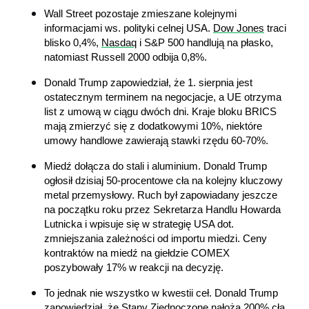
Wall Street pozostaje zmieszane kolejnymi 
informacjami ws. polityki celnej USA. 
Dow Jones
 traci 
blisko 0,4%, 
Nasdaq
 i S&P 500 handlują na płasko, 
natomiast Russell 2000 odbija 0,8%.
Donald Trump zapowiedział, że 1. sierpnia jest 
ostatecznym terminem na negocjacje, a UE otrzyma 
list z umową w ciągu dwóch dni. Kraje bloku BRICS 
mają zmierzyć się z dodatkowymi 10%, niektóre 
umowy handlowe zawierają stawki rzędu 60-70%. 
Miedź dołącza do stali i aluminium. Donald Trump 
ogłosił dzisiaj 50-procentowe cła na kolejny kluczowy 
metal przemysłowy. Ruch był zapowiadany jeszcze 
na początku roku przez Sekretarza Handlu Howarda 
Lutnicka i wpisuje się w strategię USA dot. 
zmniejszania zależności od importu miedzi. Ceny 
kontraktów na miedź na giełdzie COMEX 
poszybowały 17% w reakcji na decyzję.
To jednak nie wszystko w kwestii ceł. Donald Trump 
zapowiedział, że Stany Zjednoczone nałożą 200% cła 