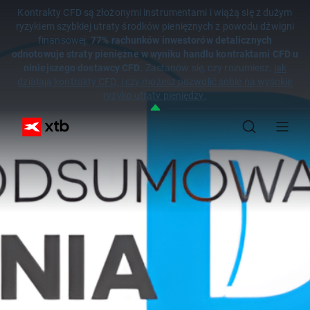
Kontrakty CFD są złożonymi instrumentami i wiążą się z dużym
ryzykiem szybkiej utraty środków pieniężnych z powodu dźwigni
finansowej.
77% rachunków inwestorów detalicznych
odnotowuje straty pieniężne w wyniku handlu kontraktami CFD u
niniejszego dostawcy CFD.
Zastanów się, czy rozumiesz,
jak
działają kontrakty CFD, i czy możesz pozwolić sobie na wysokie
ryzyko utraty pieniędzy.