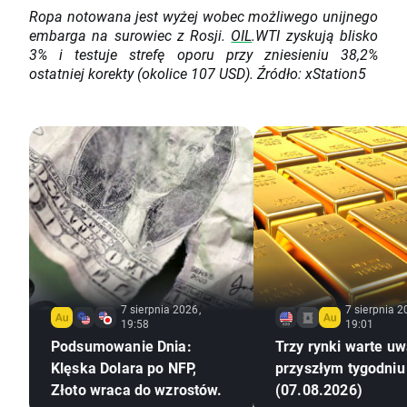
Ropa notowana jest wyżej wobec możliwego unijnego
embarga na surowiec z Rosji.
OIL
.WTI zyskują blisko
3% i testuje strefę oporu przy zniesieniu 38,2%
ostatniej korekty (okolice 107 USD). Źródło: xStation5
7 sierpnia 2026,
7 sierpnia 2
19:58
19:01
Podsumowanie Dnia:
Trzy rynki warte uw
Klęska Dolara po NFP,
przyszłym tygodniu
Złoto wraca do wzrostów.
(07.08.2026)