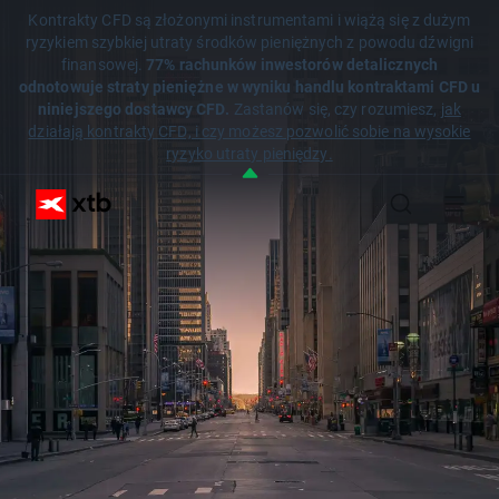
Kontrakty CFD są złożonymi instrumentami i wiążą się z dużym
ryzykiem szybkiej utraty środków pieniężnych z powodu dźwigni
finansowej.
77% rachunków inwestorów detalicznych
odnotowuje straty pieniężne w wyniku handlu kontraktami CFD u
niniejszego dostawcy CFD.
Zastanów się, czy rozumiesz,
jak
działają kontrakty CFD, i czy możesz pozwolić sobie na wysokie
ryzyko utraty pieniędzy.