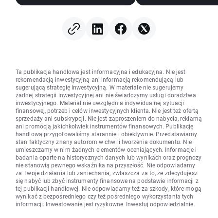
Ta publikacja handlowa jest informacyjna i edukacyjna. Nie jest
rekomendacją inwestycyjną ani informacją rekomendującą lub
sugerującą strategię inwestycyjną. W materiale nie sugerujemy
żadnej strategii inwestycyjnej ani nie świadczymy usługi doradztwa
inwestycyjnego. Materiał nie uwzględnia indywidualnej sytuacji
finansowej, potrzeb i celów inwestycyjnych klienta. Nie jest też ofertą
sprzedaży ani subskrypcji. Nie jest zaproszeniem do nabycia, reklamą
ani promocją jakichkolwiek instrumentów finansowych. Publikację
handlową przygotowaliśmy starannie i obiektywnie. Przedstawiamy
stan faktyczny znany autorom w chwili tworzenia dokumentu. Nie
umieszczamy w nim żadnych elementów oceniających. Informacje i
badania oparte na historycznych danych lub wynikach oraz prognozy
nie stanowią pewnego wskaźnika na przyszłość. Nie odpowiadamy
za Twoje działania lub zaniechania, zwłaszcza za to, że zdecydujesz
się nabyć lub zbyć instrumenty finansowe na podstawie informacji z
tej publikacji handlowej. Nie odpowiadamy też za szkody, które mogą
wynikać z bezpośredniego czy też pośredniego wykorzystania tych
informacji. Inwestowanie jest ryzykowne. Inwestuj odpowiedzialnie.