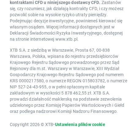
kontraktami CFD u niniejszego dostawcy CFD.
Zastanów
się, czy rozumiesz, jak działają kontrakty CFD, i czy możesz
pozwolić sobie na wysokie ryzyko utraty pieniędzy.
Podejmując decyzje inwestycyjne, powinieneś kierować się
własnym osądem. Więcej informacji dostępnych jest w
Deklaracji Świadomości Ryzyka Inwestycyjnego, dostępnej
na stronie internetowej www.xtb.pl.
XTB S.A. z siedzibą w Warszawie, Prosta 67, 00-838
Warszawa, Polska, wpisana do rejestru przedsiębiorców
Krajowego Rejestru Sądowego prowadzonego przez Sąd
Rejonowy dla m.st. Warszawy w Warszawie, XIII Wydział
Gospodarczy Krajowego Rejestru Sądowego pod numerem
KRS 0000217580, o numerze REGON 015803782, o numerze
NIP 527-24-43-955, o w pełni opłaconym kapitale
zakładowym w wysokości 5 878 462,55 zł. XTB S.A.
prowadzi działalność maklerską na podstawie zezwolenia
udzielonego przez Komisję Papierów Wartościowych i Giełd
oraz podlega nadzorowi Komisji Nadzoru Finansowego.
Copyright 2026 © XTB
•
Ustawienia plików cookie