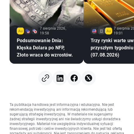
7 sierpnia 2026,
7 sierpnia 2
19:58
19:01
Podsumowanie Dnia:
Trzy rynki warte uw
Klęska Dolara po NFP,
przyszłym tygodniu
Złoto wraca do wzrostów.
(07.08.2026)
Ta publikacja handlowa jest informacyjna i edukacyjna. Nie jest
rekomendacją inwestycyjną ani informacją rekomendującą lub
sugerującą strategię inwestycyjną. W materiale nie sugerujemy
żadnej strategii inwestycyjnej ani nie świadczymy usługi doradztwa
inwestycyjnego. Materiał nie uwzględnia indywidualnej sytuacji
finansowej, potrzeb i celów inwestycyjnych klienta. Nie jest też ofertą
sprzedaży ani subskrypcji. Nie jest zaproszeniem do nabycia, reklamą