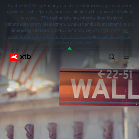
Kontrakty CFD są złożonymi instrumentami i wiążą się z dużym
ryzykiem szybkiej utraty środków pieniężnych z powodu dźwigni
finansowej.
77% rachunków inwestorów detalicznych
odnotowuje straty pieniężne w wyniku handlu kontraktami CFD u
niniejszego dostawcy CFD.
Zastanów się, czy rozumiesz,
jak
działają kontrakty CFD, i czy możesz pozwolić sobie na wysokie
ryzyko utraty pieniędzy.