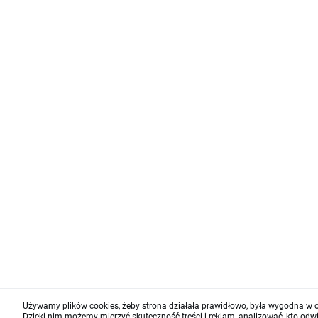
Używamy plików cookies, żeby strona działała prawidłowo, była wygodna w o
Dzięki nim możemy mierzyć skuteczność treści i reklam, analizować, kto odw