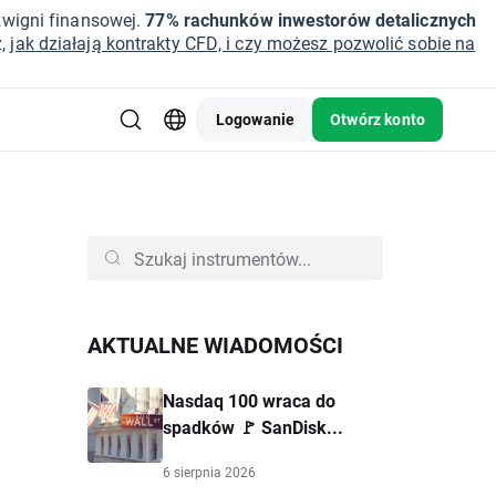
źwigni finansowej.
77% rachunków inwestorów detalicznych
z,
jak działają kontrakty CFD, i czy możesz pozwolić sobie na
Logowanie
Otwórz konto
AKTUALNE WIADOMOŚCI
Nasdaq 100 wraca do
spadków 🚩 SanDisk...
6 sierpnia 2026