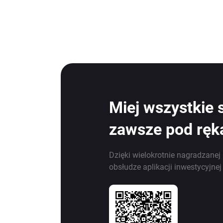
Miej wszystkie 
zawsze pod ręk
Dzięki wielokrotnie nagradzanej 
obsłudze aplikacji inwestycyjne