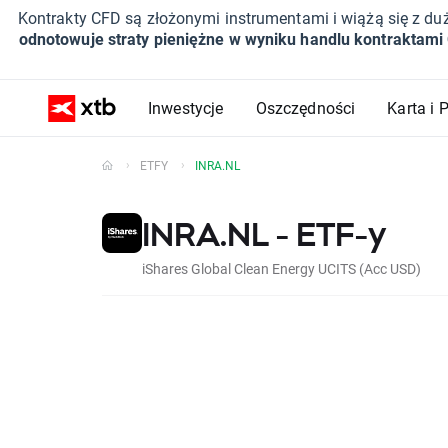
Kontrakty CFD są złożonymi instrumentami i wiążą się z du
odnotowuje straty pieniężne w wyniku handlu kontraktami
Inwestycje
Oszczędności
Karta i 
ETFY
INRA.NL
INRA.NL - ETF-y
iShares Global Clean Energy UCITS (Acc USD)