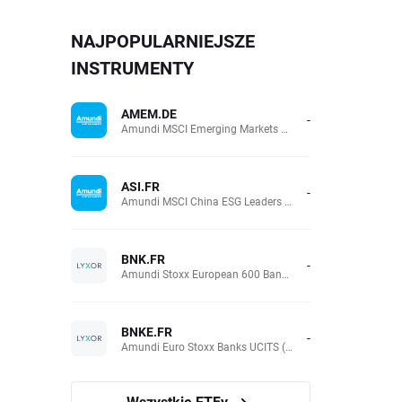
NAJPOPULARNIEJSZE
INSTRUMENTY
AMEM.DE
-
Amundi MSCI Emerging Markets UCITS (Acc EUR)
ASI.FR
-
Amundi MSCI China ESG Leaders Extra (DR) UCITS (Acc EUR)
BNK.FR
-
Amundi Stoxx European 600 Banks UCITS(Acc EUR)
BNKE.FR
-
Amundi Euro Stoxx Banks UCITS (Acc EUR)
Wszystkie ETFy