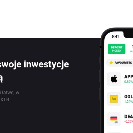
swoje inwestycje
ą
i łatwej w
j XTB