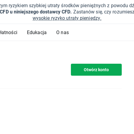
żym ryzykiem szybkiej utraty środków pieniężnych z powodu d
 CFD u niniejszego dostawcy CFD.
Zastanów się, czy rozumies
wysokie ryzyko utraty pieniędzy.
Płatności
Edukacja
O nas
Otwórz konto