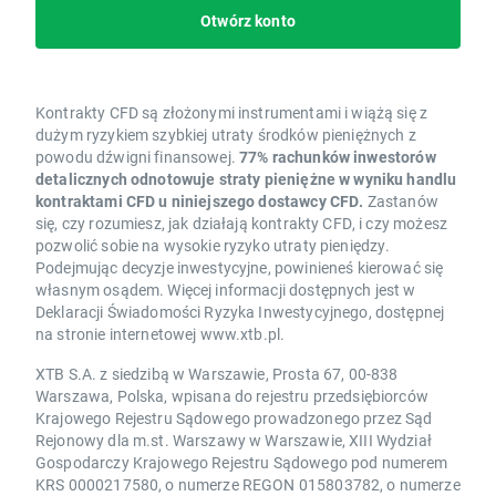
Otwórz konto
Kontrakty CFD są złożonymi instrumentami i wiążą się z
dużym ryzykiem szybkiej utraty środków pieniężnych z
powodu dźwigni finansowej.
77% rachunków inwestorów
detalicznych odnotowuje straty pieniężne w wyniku handlu
kontraktami CFD u niniejszego dostawcy CFD.
Zastanów
się, czy rozumiesz, jak działają kontrakty CFD, i czy możesz
pozwolić sobie na wysokie ryzyko utraty pieniędzy.
Podejmując decyzje inwestycyjne, powinieneś kierować się
własnym osądem. Więcej informacji dostępnych jest w
Deklaracji Świadomości Ryzyka Inwestycyjnego, dostępnej
na stronie internetowej www.xtb.pl.
XTB S.A. z siedzibą w Warszawie, Prosta 67, 00-838
Warszawa, Polska, wpisana do rejestru przedsiębiorców
Krajowego Rejestru Sądowego prowadzonego przez Sąd
Rejonowy dla m.st. Warszawy w Warszawie, XIII Wydział
Gospodarczy Krajowego Rejestru Sądowego pod numerem
KRS 0000217580, o numerze REGON 015803782, o numerze