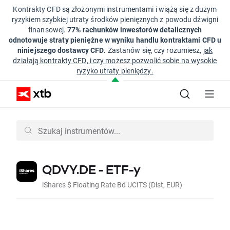
Kontrakty CFD są złożonymi instrumentami i wiążą się z dużym
ryzykiem szybkiej utraty środków pieniężnych z powodu dźwigni
finansowej.
77% rachunków inwestorów detalicznych
odnotowuje straty pieniężne w wyniku handlu kontraktami CFD u
niniejszego dostawcy CFD.
Zastanów się, czy rozumiesz,
jak
działają kontrakty CFD, i czy możesz pozwolić sobie na wysokie
ryzyko utraty pieniędzy.
QDVY.DE - ETF-y
iShares $ Floating Rate Bd UCITS (Dist, EUR)