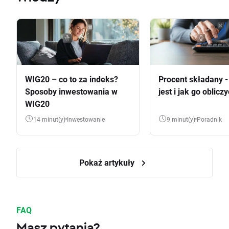
WIG20 – co to za indeks?
Procent składany 
Sposoby inwestowania w
jest i jak go oblicz
WIG20
14 minut(y)
Inwestowanie
9 minut(y)
Poradnik
Pokaż artykuły
FAQ
Masz pytania?