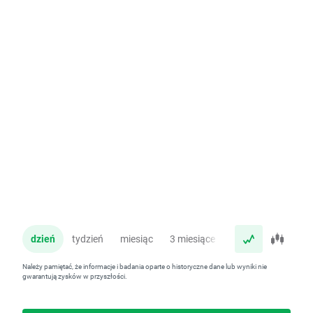
dzień
tydzień
miesiąc
3 miesiące
rok
Należy pamiętać, że informacje i badania oparte o historyczne dane lub wyniki nie
gwarantują zysków w przyszłości.