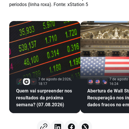
períodos (linha roxa). Fonte: xStation 5
7 de agosto de 2026,
7 de agosto
18:17
16:24
Quem vai surpreender nos
Abertura de Wall St
resultados da próxima
Recuperação nos ín
semana? (07.08.2026)
dados fracos no e