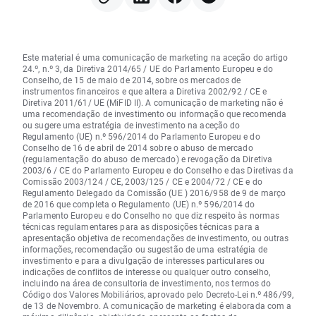
Este material é uma comunicação de marketing na aceção do artigo
24.º, n.º 3, da Diretiva 2014/65 / UE do Parlamento Europeu e do
Conselho, de 15 de maio de 2014, sobre os mercados de
instrumentos financeiros e que altera a Diretiva 2002/92 / CE e
Diretiva 2011/61/ UE (MiFID II). A comunicação de marketing não é
uma recomendação de investimento ou informação que recomenda
ou sugere uma estratégia de investimento na aceção do
Regulamento (UE) n.º 596/2014 do Parlamento Europeu e do
Conselho de 16 de abril de 2014 sobre o abuso de mercado
(regulamentação do abuso de mercado) e revogação da Diretiva
2003/6 / CE do Parlamento Europeu e do Conselho e das Diretivas da
Comissão 2003/124 / CE, 2003/125 / CE e 2004/72 / CE e do
Regulamento Delegado da Comissão (UE ) 2016/958 de 9 de março
de 2016 que completa o Regulamento (UE) n.º 596/2014 do
Parlamento Europeu e do Conselho no que diz respeito às normas
técnicas regulamentares para as disposições técnicas para a
apresentação objetiva de recomendações de investimento, ou outras
informações, recomendação ou sugestão de uma estratégia de
investimento e para a divulgação de interesses particulares ou
indicações de conflitos de interesse ou qualquer outro conselho,
incluindo na área de consultoria de investimento, nos termos do
Código dos Valores Mobiliários, aprovado pelo Decreto-Lei n.º 486/99,
de 13 de Novembro. A comunicação de marketing é elaborada com a