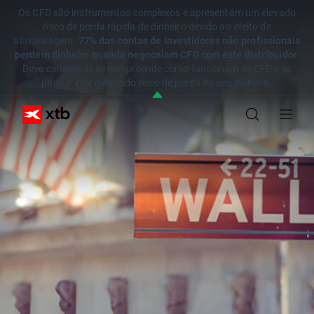
Os CFD são instrumentos complexos e apresentam um elevado
risco de perda rápida de dinheiro devido ao efeito de
alavancagem.
77% das contas de investidores não profissionais
perdem dinheiro quando negoceiam CFD com este distribuidor.
Deve considerar se compreende como funcionam os CFD e se
pode correr o elevado risco de perda do seu dinheiro.