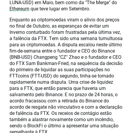
LUNA-USD) em Maio, bem como da "The Merge" do
Ethereum
que teve lugar em Setembro.
Enquanto as criptomoedas viram o alívio dos preços
no final de Outubro, as esperanças de evitar um
Inverno conturbado foram frustradas pela última vez,
a falência da FTX. Tem sido uma semana tumultuosa
para as criptomoedas. A disputa escalou neste último
fim-de-semana entre o fundador e CEO do Binance
(BNB-USD) Changpeng "CZ" Zhao e o fundador e CEO
do FTX Sam Bankman-Fried, na sequência da decisão
do primeiro de liquidar as suas participações no
FTTcoins (FTT-USD) do segundo, tinha-se tornado
rapidamente numa disputa. Uma crise de liquidez
para a FTX, que então parecia que haveria um
salvamento pelo Binance. E no prazo de 24 horas, o
acordo fracassou com a retirada do Binance do
acordo de resgate não vinculativo e com a declaração
de falência da FTX. Os receios de contágio estão
também a alastrar novamente como um incêndio,
sendo o BlockFi o último a apresentar uma situação
semelhante à FTX.