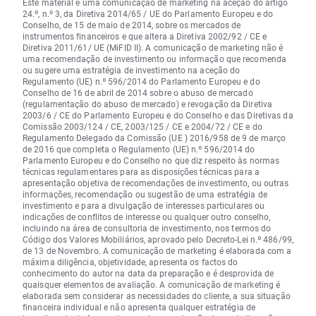
Este material é uma comunicação de marketing na aceção do artigo
24.º, n.º 3, da Diretiva 2014/65 / UE do Parlamento Europeu e do
Conselho, de 15 de maio de 2014, sobre os mercados de
instrumentos financeiros e que altera a Diretiva 2002/92 / CE e
Diretiva 2011/61/ UE (MiFID II). A comunicação de marketing não é
uma recomendação de investimento ou informação que recomenda
ou sugere uma estratégia de investimento na aceção do
Regulamento (UE) n.º 596/2014 do Parlamento Europeu e do
Conselho de 16 de abril de 2014 sobre o abuso de mercado
(regulamentação do abuso de mercado) e revogação da Diretiva
2003/6 / CE do Parlamento Europeu e do Conselho e das Diretivas da
Comissão 2003/124 / CE, 2003/125 / CE e 2004/72 / CE e do
Regulamento Delegado da Comissão (UE ) 2016/958 de 9 de março
de 2016 que completa o Regulamento (UE) n.º 596/2014 do
Parlamento Europeu e do Conselho no que diz respeito às normas
técnicas regulamentares para as disposições técnicas para a
apresentação objetiva de recomendações de investimento, ou outras
informações, recomendação ou sugestão de uma estratégia de
investimento e para a divulgação de interesses particulares ou
indicações de conflitos de interesse ou qualquer outro conselho,
incluindo na área de consultoria de investimento, nos termos do
Código dos Valores Mobiliários, aprovado pelo Decreto-Lei n.º 486/99,
de 13 de Novembro. A comunicação de marketing é elaborada com a
máxima diligência, objetividade, apresenta os factos do
conhecimento do autor na data da preparação e é desprovida de
quaisquer elementos de avaliação. A comunicação de marketing é
elaborada sem considerar as necessidades do cliente, a sua situação
financeira individual e não apresenta qualquer estratégia de