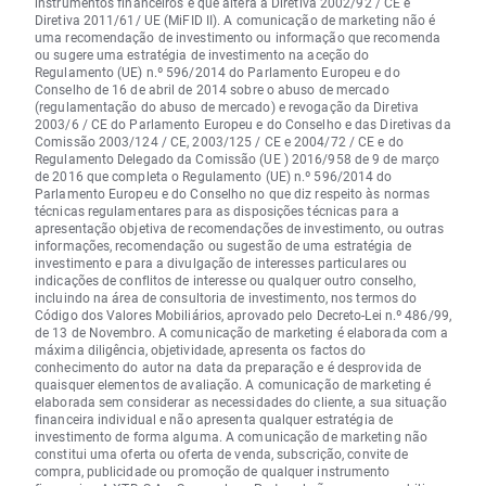
instrumentos financeiros e que altera a Diretiva 2002/92 / CE e
Diretiva 2011/61/ UE (MiFID II). A comunicação de marketing não é
uma recomendação de investimento ou informação que recomenda
ou sugere uma estratégia de investimento na aceção do
Regulamento (UE) n.º 596/2014 do Parlamento Europeu e do
Conselho de 16 de abril de 2014 sobre o abuso de mercado
(regulamentação do abuso de mercado) e revogação da Diretiva
2003/6 / CE do Parlamento Europeu e do Conselho e das Diretivas da
Comissão 2003/124 / CE, 2003/125 / CE e 2004/72 / CE e do
Regulamento Delegado da Comissão (UE ) 2016/958 de 9 de março
de 2016 que completa o Regulamento (UE) n.º 596/2014 do
Parlamento Europeu e do Conselho no que diz respeito às normas
técnicas regulamentares para as disposições técnicas para a
apresentação objetiva de recomendações de investimento, ou outras
informações, recomendação ou sugestão de uma estratégia de
investimento e para a divulgação de interesses particulares ou
indicações de conflitos de interesse ou qualquer outro conselho,
incluindo na área de consultoria de investimento, nos termos do
Código dos Valores Mobiliários, aprovado pelo Decreto-Lei n.º 486/99,
de 13 de Novembro. A comunicação de marketing é elaborada com a
máxima diligência, objetividade, apresenta os factos do
conhecimento do autor na data da preparação e é desprovida de
quaisquer elementos de avaliação. A comunicação de marketing é
elaborada sem considerar as necessidades do cliente, a sua situação
financeira individual e não apresenta qualquer estratégia de
investimento de forma alguma. A comunicação de marketing não
constitui uma oferta ou oferta de venda, subscrição, convite de
compra, publicidade ou promoção de qualquer instrumento