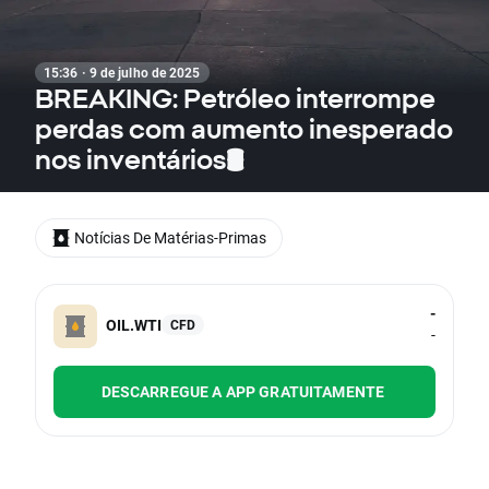
15:36 · 9 de julho de 2025
BREAKING: Petróleo interrompe
perdas com aumento inesperado
nos inventários🛢️
Notícias De Matérias-Primas
-
OIL.WTI
CFD
-
DESCARREGUE A APP GRATUITAMENTE