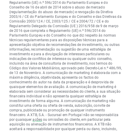
Regulamento (UE) n.º 596/2014 do Parlamento Europeu e do
Conselho de 16 de abril de 2014 sobre o abuso de mercado
(regulamentação do abuso de mercado) e revogação da Diretiva
2003/6 / CE do Parlamento Europeu e do Conselho e das Diretivas da
Comissão 2003/124 / CE, 2003/125 / CE e 2004/72 / CE e do
Regulamento Delegado da Comissão (UE ) 2016/958 de 9 de março
de 2016 que completa o Regulamento (UE) n.º 596/2014 do
Parlamento Europeu e do Conselho no que diz respeito às normas
técnicas regulamentares para as disposições técnicas para a
apresentação objetiva de recomendações de investimento, ou outras
informações, recomendação ou sugestão de uma estratégia de
investimento e para a divulgação de interesses particulares ou
indicações de conflitos de interesse ou qualquer outro conselho,
incluindo na área de consultoria de investimento, nos termos do
Código dos Valores Mobiliários, aprovado pelo Decreto-Lei n.º 486/99,
de 13 de Novembro. A comunicação de marketing é elaborada com a
máxima diligência, objetividade, apresenta os factos do
conhecimento do autor na data da preparação e é desprovida de
quaisquer elementos de avaliação. A comunicação de marketing é
elaborada sem considerar as necessidades do cliente, a sua situação
financeira individual e não apresenta qualquer estratégia de
investimento de forma alguma. A comunicação de marketing não
constitui uma oferta ou oferta de venda, subscrição, convite de
compra, publicidade ou promoção de qualquer instrumento
financeiro. A XTB, S.A. - Sucursal em Portugal não se responsabiliza
por quaisquer
ações
ou omissões do cliente, em particular pela
aquisição ou alienação de instrumentos financeiros. A XTB não
aceitará a responsabilidade por qualquer perda ou dano, incluindo,