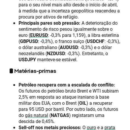
para o seu nível mais alto desde o início de abril,
à medida que a incerteza geopolítica reacendeu a
procura por ativos de refúgio.
Principais pares sob pressão:
A deterioração do
sentimento de risco pesou igualmente sobre o
euro (
EURUSD
: -0,3% para 1,159), a libra esterlina
(
GBPUSD
: -0,3%), o franco suíço (
USDCHF
: -0,3%),
o dólar australiano (
AUDUSD
: -0,3%) e o dólar
neozelandês (
NZDUSD
: -0,3%). Entretanto, o
USDJPY
manteve-se estável.
🛢️ Matérias-primas
Petróleo recupera com a escalada do conflito:
Os futuros do petróleo bruto Brent e WTI subiram
2,5% em resposta ao ataque iraniano à base
militar dos EUA, com o Brent (
OIL
) a recuperar
para 95 USD por barril. Por outro lado, os futuros
do
gás natural
(
NATGAS
) registaram uma
descida de 0,45%.
Sell-off nos metais preciosos:
O
ouro
e a
prata