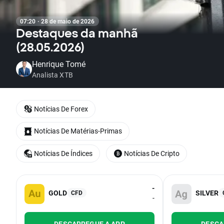
07:20 · 28 de maio de 2026
Destaques da manhã
(28.05.2026)
Henrique Tomé
Analista XTB
Notícias De Forex
Notícias De Matérias-Primas
Notícias De Índices
Notícias De Cripto
-
GOLD
SILVER
CFD
-
DESCARREGUE A APP
DESCA