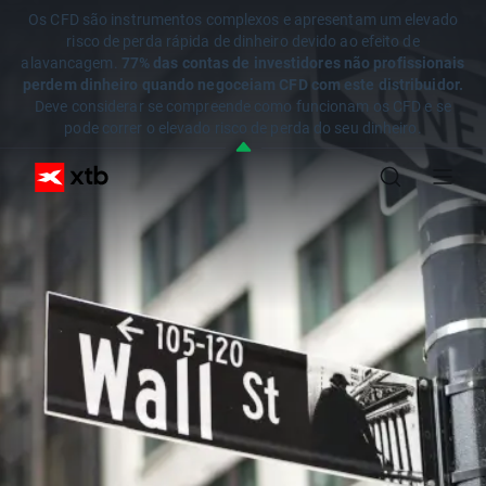
Os CFD são instrumentos complexos e apresentam um elevado
risco de perda rápida de dinheiro devido ao efeito de
alavancagem.
77% das contas de investidores não profissionais
perdem dinheiro quando negoceiam CFD com este distribuidor.
Deve considerar se compreende como funcionam os CFD e se
pode correr o elevado risco de perda do seu dinheiro.