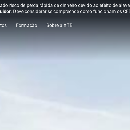
o risco de perda rápida de dinheiro devido ao efeito de ala
uidor.
Deve considerar se compreende como funcionam os CFD e 
tos
Formação
Sobre a XTB