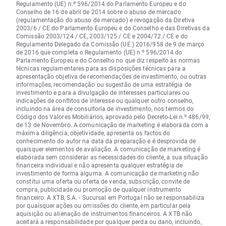
Regulamento (UE) n.º 596/2014 do Parlamento Europeu e do
Conselho de 16 de abril de 2014 sobre o abuso de mercado
(regulamentação do abuso de mercado) e revogação da Diretiva
2003/6 / CE do Parlamento Europeu e do Conselho e das Diretivas da
Comissão 2003/124 / CE, 2003/125 / CE e 2004/72 / CE e do
Regulamento Delegado da Comissão (UE ) 2016/958 de 9 de março
de 2016 que completa o Regulamento (UE) n.º 596/2014 do
Parlamento Europeu e do Conselho no que diz respeito às normas
técnicas regulamentares para as disposições técnicas para a
apresentação objetiva de recomendações de investimento, ou outras
informações, recomendação ou sugestão de uma estratégia de
investimento e para a divulgação de interesses particulares ou
indicações de conflitos de interesse ou qualquer outro conselho,
incluindo na área de consultoria de investimento, nos termos do
Código dos Valores Mobiliários, aprovado pelo Decreto-Lei n.º 486/99,
de 13 de Novembro. A comunicação de marketing é elaborada com a
máxima diligência, objetividade, apresenta os factos do
conhecimento do autor na data da preparação e é desprovida de
quaisquer elementos de avaliação. A comunicação de marketing é
elaborada sem considerar as necessidades do cliente, a sua situação
financeira individual e não apresenta qualquer estratégia de
investimento de forma alguma. A comunicação de marketing não
constitui uma oferta ou oferta de venda, subscrição, convite de
compra, publicidade ou promoção de qualquer instrumento
financeiro. A XTB, S.A. - Sucursal em Portugal não se responsabiliza
por quaisquer ações ou omissões do cliente, em particular pela
aquisição ou alienação de instrumentos financeiros. A XTB não
aceitará a responsabilidade por qualquer perda ou dano, incluindo,