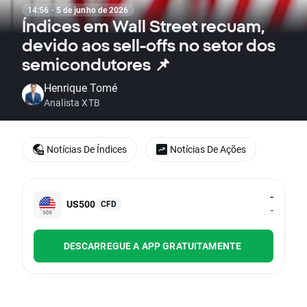
14:56 · 5 de junho de 2026
Índices em Wall Street recuam,
devido aos sell-offs no setor dos
semicondutores 📌
Henrique Tomé
Analista XTB
Notícias De Índices
Notícias De Ações
-
US500
CFD
-
DESCARREGUE A APP GRATUITAMENTE