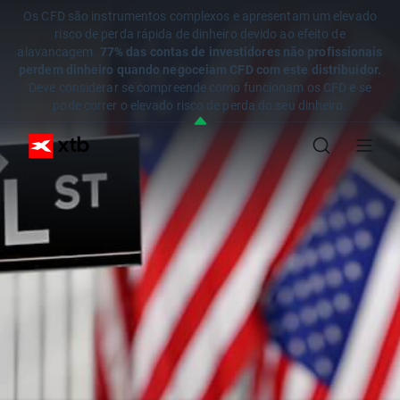
Os CFD são instrumentos complexos e apresentam um elevado
risco de perda rápida de dinheiro devido ao efeito de
alavancagem.
77% das contas de investidores não profissionais
perdem dinheiro quando negoceiam CFD com este distribuidor.
Deve considerar se compreende como funcionam os CFD e se
pode correr o elevado risco de perda do seu dinheiro.