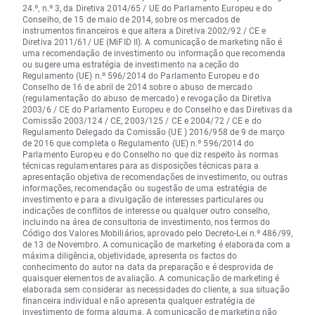
24.º, n.º 3, da Diretiva 2014/65 / UE do Parlamento Europeu e do
Conselho, de 15 de maio de 2014, sobre os mercados de
instrumentos financeiros e que altera a Diretiva 2002/92 / CE e
Diretiva 2011/61/ UE (MiFID II). A comunicação de marketing não é
uma recomendação de investimento ou informação que recomenda
ou sugere uma estratégia de investimento na aceção do
Regulamento (UE) n.º 596/2014 do Parlamento Europeu e do
Conselho de 16 de abril de 2014 sobre o abuso de mercado
(regulamentação do abuso de mercado) e revogação da Diretiva
2003/6 / CE do Parlamento Europeu e do Conselho e das Diretivas da
Comissão 2003/124 / CE, 2003/125 / CE e 2004/72 / CE e do
Regulamento Delegado da Comissão (UE ) 2016/958 de 9 de março
de 2016 que completa o Regulamento (UE) n.º 596/2014 do
Parlamento Europeu e do Conselho no que diz respeito às normas
técnicas regulamentares para as disposições técnicas para a
apresentação objetiva de recomendações de investimento, ou outras
informações, recomendação ou sugestão de uma estratégia de
investimento e para a divulgação de interesses particulares ou
indicações de conflitos de interesse ou qualquer outro conselho,
incluindo na área de consultoria de investimento, nos termos do
Código dos Valores Mobiliários, aprovado pelo Decreto-Lei n.º 486/99,
de 13 de Novembro. A comunicação de marketing é elaborada com a
máxima diligência, objetividade, apresenta os factos do
conhecimento do autor na data da preparação e é desprovida de
quaisquer elementos de avaliação. A comunicação de marketing é
elaborada sem considerar as necessidades do cliente, a sua situação
financeira individual e não apresenta qualquer estratégia de
investimento de forma alguma. A comunicação de marketing não