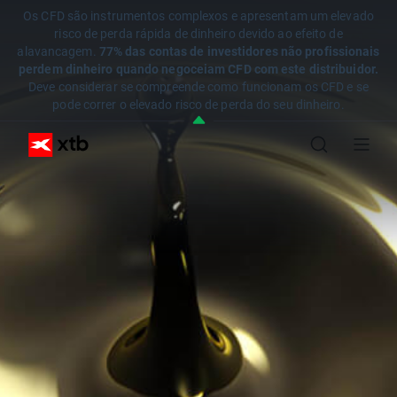
Os CFD são instrumentos complexos e apresentam um elevado
risco de perda rápida de dinheiro devido ao efeito de
alavancagem.
77% das contas de investidores não profissionais
perdem dinheiro quando negoceiam CFD com este distribuidor.
Deve considerar se compreende como funcionam os CFD e se
pode correr o elevado risco de perda do seu dinheiro.