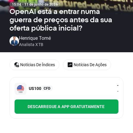
15:04 · 11 de junho de 2026
OpenAI está a entrar numa
guerra de preços antes da sua
oferta pública inicial?
Henrique Tomé
Analista XTB
Notícias De Índices
Notícias De Ações
-
US100
CFD
-
DESCARREGUE A APP GRATUITAMENTE