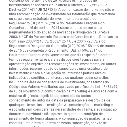
Conselho, de 15 de maio de 2014, sobre os mercados de
instrumentos financeiros e que altera a Diretiva 2002/92 / CE e
Diretiva 2011/61/ UE (MiFID II). A comunicação de marketing não é
uma recomendação de investimento ou informação que recomenda
ou sugere uma estratégia de investimento na aceção do
Regulamento (UE) n.º 596/2014 do Parlamento Europeu e do
Conselho de 16 de abril de 2014 sobre o abuso de mercado
(regulamentação do abuso de mercado) e revogação da Diretiva
2003/6 / CE do Parlamento Europeu e do Conselho e das Diretivas da
Comissão 2003/124 / CE, 2003/125 / CE e 2004/72 / CE e do
Regulamento Delegado da Comissão (UE ) 2016/958 de 9 de março
de 2016 que completa o Regulamento (UE) n.º 596/2014 do
Parlamento Europeu e do Conselho no que diz respeito às normas
técnicas regulamentares para as disposições técnicas para a
apresentação objetiva de recomendações de investimento, ou outras
informações, recomendação ou sugestão de uma estratégia de
investimento e para a divulgação de interesses particulares ou
indicações de conflitos de interesse ou qualquer outro conselho,
incluindo na área de consultoria de investimento, nos termos do
Código dos Valores Mobiliários, aprovado pelo Decreto-Lei n.º 486/99,
de 13 de Novembro. A comunicação de marketing é elaborada com a
máxima diligência, objetividade, apresenta os factos do
conhecimento do autor na data da preparação e é desprovida de
quaisquer elementos de avaliação. A comunicação de marketing é
elaborada sem considerar as necessidades do cliente, a sua situação
financeira individual e não apresenta qualquer estratégia de
investimento de forma alguma. A comunicação de marketing não
constitui uma oferta ou oferta de venda, subscrição, convite de