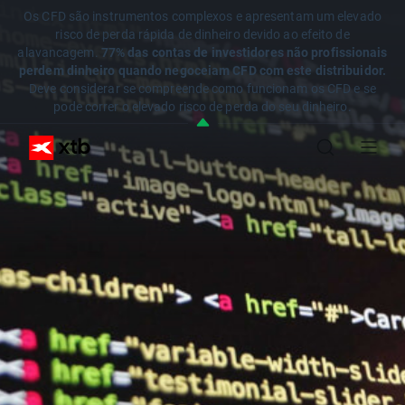
Os CFD são instrumentos complexos e apresentam um elevado
risco de perda rápida de dinheiro devido ao efeito de
alavancagem.
77% das contas de investidores não profissionais
perdem dinheiro quando negoceiam CFD com este distribuidor.
Deve considerar se compreende como funcionam os CFD e se
pode correr o elevado risco de perda do seu dinheiro.