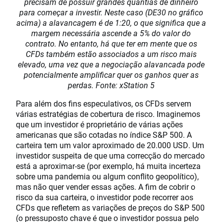
precisam de possuir grandes quantias de dinheiro
para começar a investir. Neste caso (DE30 no gráfico
acima) a alavancagem é de 1:20, o que significa que a
margem necessária ascende a 5% do valor do
contrato. No entanto, há que ter em mente que os
CFDs também estão associados a um risco mais
elevado, uma vez que a negociação alavancada pode
potencialmente amplificar quer os ganhos quer as
perdas. Fonte: xStation 5
Para além dos fins especulativos, os CFDs servem
várias estratégias de cobertura de risco. Imaginemos
que um investidor é proprietário de várias ações
americanas que são cotadas no índice S&P 500. A
carteira tem um valor aproximado de 20.000 USD. Um
investidor suspeita de que uma correcção do mercado
está a aproximar-se (por exemplo, há muita incerteza
sobre uma pandemia ou algum conflito geopolítico),
mas não quer vender essas ações. A fim de cobrir o
risco da sua carteira, o investidor pode recorrer aos
CFDs que refletem as variações de preços do S&P 500
(o pressuposto chave é que o investidor possua pelo