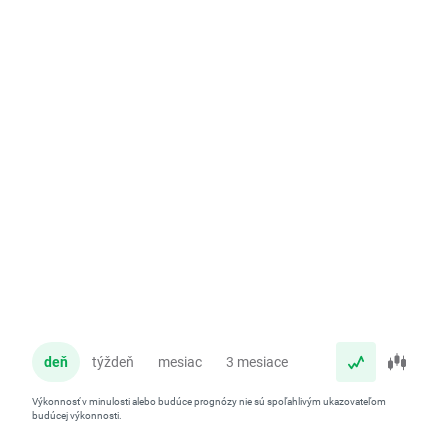
deň
týždeň
mesiac
3 mesiace
rok
Výkonnosť v minulosti alebo budúce prognózy nie sú spoľahlivým ukazovateľom
budúcej výkonnosti.