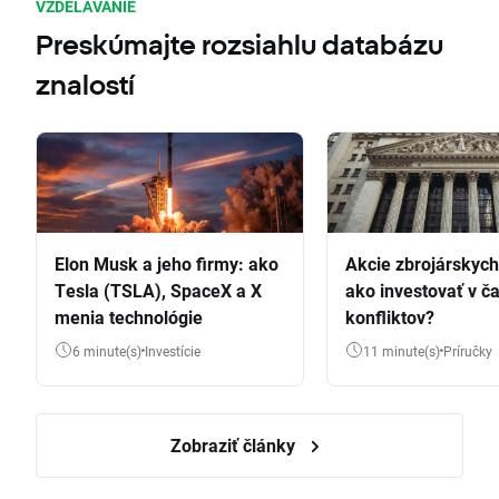
VZDELÁVANIE
Preskúmajte rozsiahlu databázu
znalostí
Elon Musk a jeho firmy: ako
Akcie zbrojárskych 
Tesla (TSLA), SpaceX a X
ako investovať v č
menia technológie
konfliktov?
6 minute(s)
Investície
11 minute(s)
Príručky
Zobraziť články