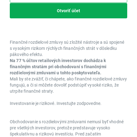
Otvoriť účet
Finančné rozdielové zmluvy sú zložité nástroje a sú spojené
s vysokým rizikom rýchlych finančných strát v dôsledku
pákového efektu.
Na 77 % účtov retailových investorov dochádza k
finančným stratám pri obchodovaní s finančnými
rozdielovými zmluvami u tohto poskytovateľa.
Mali by ste zvážiť, či chápete, ako finančné rozdielové zmluvy
fungujú, a či si môžete dovoliť podstúpiť vysoké riziko, že
utrpíte finančné straty.
Investovanie je rizikové. Investujte zodpovedne.
Obchodovanie s rozdielovými zmluvami nemusí byť vhodné
pre všetkých investorov, pretože predstavuje vysoko
špekulatívnu a rizikovú investíciu. Pred začatím