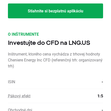
Stiahnite si bezplatnú aplikáciu
O INŠTRUMENTE
Investujte do CFD na LNG.US
Inštrument, ktorého cena vychádza z trhovej hodnoty
Cheniere Energy Inc CFD (referenčný trh: organizovaný
trh)
ISIN
-
Pákový efekt
1:5
Obchodné dni
-