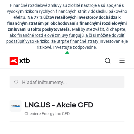
Finančné rozdielové zmluvy sú zložité nástroje a sú spojené s
vysokým rizikom rýchlych finančných strát v dôsledku pákového
efektu.
Na 77 % účtov retailových investorov dochádza k
finančným stratám pri obchodovaní s finančnými rozdielovými
zmluvami u tohto poskytovateľa.
Mali by ste zvážiť, či chápete,
ako finančné rozdielové zmluvy fungujú, a či si môžete dovoliť
podstúpiť vysoké riziko, že utrpíte finančné straty.
Investovanie je
rizikové. Investujte zodpovedne.
LNG.US - Akcie CFD
Cheniere Energy Inc CFD