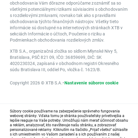
obchodovania Vám dôrazne odporúčame zoznámiť sa so
všetkými potenciálnymi rizikami súvisiacimi s obchodovaním
s rozdielovými zmluvami, rovnako tak ako s pravidlami
obchodovania týchto finančných nástrojov. Všetky tieto
informácie sú dostupné na internetových stránkach XTB v
sekciách Informácie o účtoch, Poučenie o riziku a
Podmienkach obchodovania rozdielových zmlúv.
XTB S.A., organizačná zložka so sídlom Mlynské Nivy 5,
Bratislava, PSČ 821 09, IČO: 36859699, DIČ: SK
4020230324, zapísaná v obchodnom registri Okresného
súdu Bratislava III, oddiel Po, vložka č. 1623/B.
Copyright 2026 © XTB S.A.
•
Nastavenie súborov cookie
Súbory cookie používame na zabezpečenie správneho fungovania
webovej stránky. Vďaka tomu je stránka používateľsky prívetivejšia a
lepšie reaguje na Vaše potreby. Umožňujú nám merať účinnosť obsahu
a reklám, analyzovať, kto navštevuje našu stránku, a zobrazovať
personalizované reklamy. Kliknutím na tlačidlo „Prijať všetko“ súhlasíte
s ich umiestnením vo Vašom zariadení a s ich používaním z našej