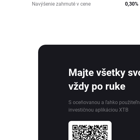
Navýšenie zahrnuté v cene
0,30%
Majte všetky svo
vždy po ruke
S oceňovanou a ľahko použiteľ
investičnou aplikáciou XTB