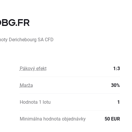
 DBG.FR
dnoty Derichebourg SA CFD
Pákový efekt
1:3
Marža
30%
Hodnota 1 lotu
1
Minimálna hodnota objednávky
50 EUR