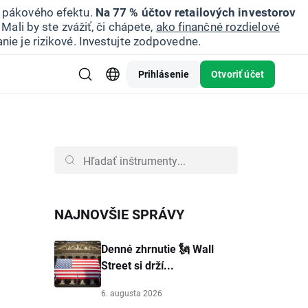
u pákového efektu.
Na 77 % účtov retailových investorov
Mali by ste zvážiť, či chápete,
ako finančné rozdielové
nie je rizikové. Investujte zodpovedne.
Prihlásenie
Otvoriť účet
NAJNOVŠIE SPRÁVY
Denné zhrnutie 🗽 Wall
Street si drží...
6. augusta 2026