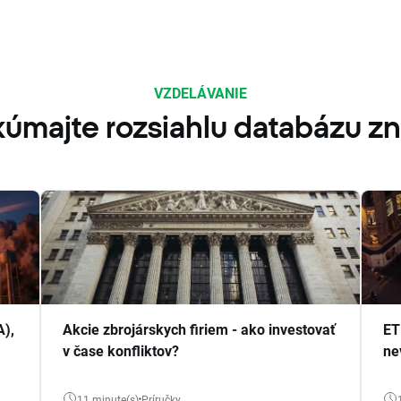
VZDELÁVANIE
úmajte rozsiahlu databázu zn
A),
Akcie zbrojárskych firiem - ako investovať
ET
v čase konfliktov?
ne
11 minute(s)
Príručky