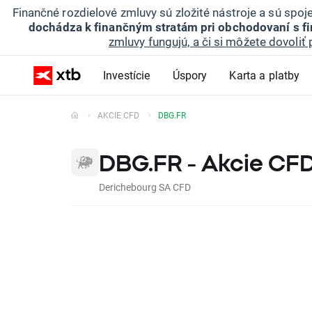
Finančné rozdielové zmluvy sú zložité nástroje a sú spo
dochádza k finančným stratám pri obchodovaní s f
zmluvy fungujú, a či si môžete dovoliť 
Investície
Úspory
Karta a platby
AKCIE CFD
DBG.FR
DBG.FR - Akcie CF
Derichebourg SA CFD