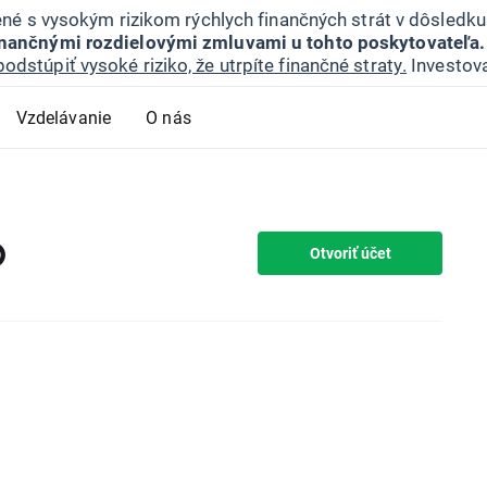
jené s vysokým rizikom rýchlych finančných strát v dôsledk
inančnými rozdielovými zmluvami u tohto poskytovateľa.
podstúpiť vysoké riziko, že utrpíte finančné straty.
Investova
Vzdelávanie
O nás
D
Otvoriť účet