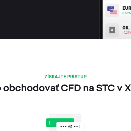
ZÍSKAJTE PRÍSTUP
 obchodovať CFD na STC v 