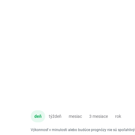
deň
týždeň
mesiac
3 mesiace
rok
Výkonnosť v minulosti alebo budúce prognózy nie sú spoľahli