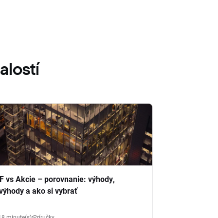
alostí
F vs Akcie – porovnanie: výhody,
výhody a ako si vybrať
18 minute(s)
Príručky