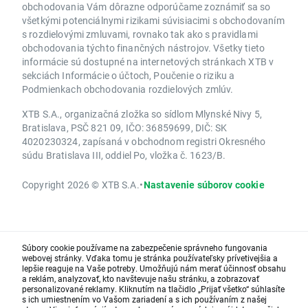
obchodovania Vám dôrazne odporúčame zoznámiť sa so
všetkými potenciálnymi rizikami súvisiacimi s obchodovaním
s rozdielovými zmluvami, rovnako tak ako s pravidlami
obchodovania týchto finančných nástrojov. Všetky tieto
informácie sú dostupné na internetových stránkach XTB v
sekciách Informácie o účtoch, Poučenie o riziku a
Podmienkach obchodovania rozdielových zmlúv.
XTB S.A., organizačná zložka so sídlom Mlynské Nivy 5,
Bratislava, PSČ 821 09, IČO: 36859699, DIČ: SK
4020230324, zapísaná v obchodnom registri Okresného
súdu Bratislava III, oddiel Po, vložka č. 1623/B.
Copyright 2026 © XTB S.A.
•
Nastavenie súborov cookie
Súbory cookie používame na zabezpečenie správneho fungovania
webovej stránky. Vďaka tomu je stránka používateľsky prívetivejšia a
lepšie reaguje na Vaše potreby. Umožňujú nám merať účinnosť obsahu
a reklám, analyzovať, kto navštevuje našu stránku, a zobrazovať
personalizované reklamy. Kliknutím na tlačidlo „Prijať všetko“ súhlasíte
s ich umiestnením vo Vašom zariadení a s ich používaním z našej