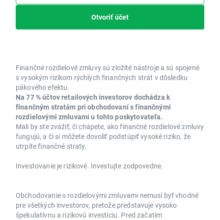
Otvoriť účet
Finančné rozdielové zmluvy sú zložité nástroje a sú spojené
s vysokým rizikom rýchlych finančných strát v dôsledku
pákového efektu.
Na 77 % účtov retailových investorov dochádza k
finančným stratám pri obchodovaní s finančnými
rozdielovými zmluvami u tohto poskytovateľa.
Mali by ste zvážiť, či chápete, ako finančné rozdielové zmluvy
fungujú, a či si môžete dovoliť podstúpiť vysoké riziko, že
utrpíte finančné straty.
Investovanie je rizikové. Investujte zodpovedne.
Obchodovanie s rozdielovými zmluvami nemusí byť vhodné
pre všetkých investorov, pretože predstavuje vysoko
špekulatívnu a rizikovú investíciu. Pred začatím