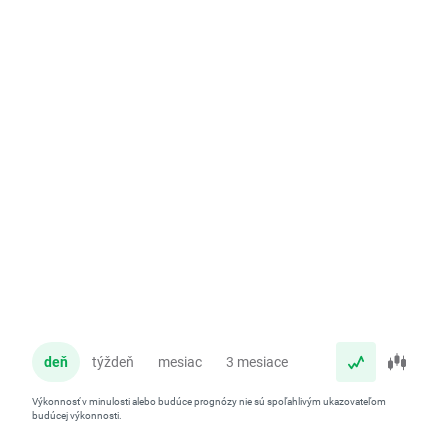
deň
týždeň
mesiac
3 mesiace
rok
Výkonnosť v minulosti alebo budúce prognózy nie sú spoľahlivým ukazovateľom
budúcej výkonnosti.