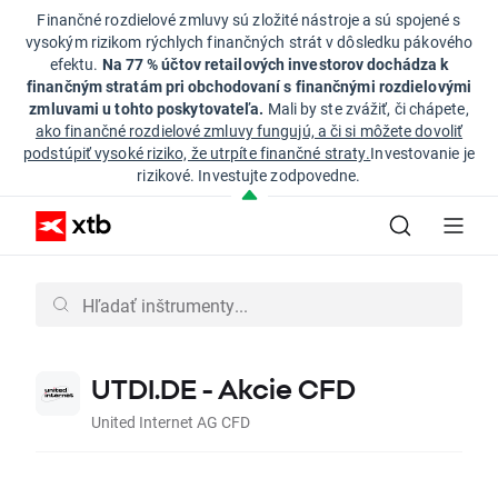
Finančné rozdielové zmluvy sú zložité nástroje a sú spojené s
vysokým rizikom rýchlych finančných strát v dôsledku pákového
efektu.
Na 77 % účtov retailových investorov dochádza k
finančným stratám pri obchodovaní s finančnými rozdielovými
zmluvami u tohto poskytovateľa.
Mali by ste zvážiť, či chápete,
ako finančné rozdielové zmluvy fungujú, a či si môžete dovoliť
podstúpiť vysoké riziko, že utrpíte finančné straty.
Investovanie je
rizikové. Investujte zodpovedne.
UTDI.DE - Akcie CFD
United Internet AG CFD