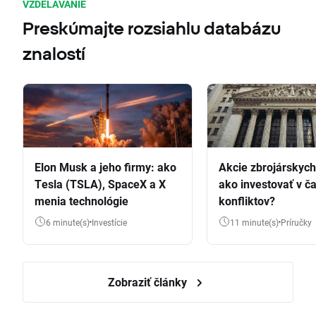
VZDELÁVANIE
Preskúmajte rozsiahlu databázu
znalostí
Elon Musk a jeho firmy: ako
Akcie zbrojárskych 
Tesla (TSLA), SpaceX a X
ako investovať v č
menia technológie
konfliktov?
6 minute(s)
Investície
11 minute(s)
Príručky
Zobraziť články