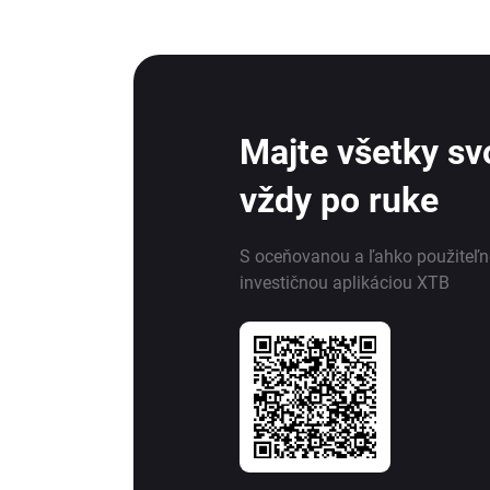
Majte všetky svo
vždy po ruke
S oceňovanou a ľahko použiteľ
investičnou aplikáciou XTB