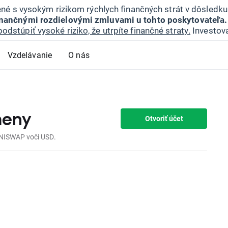
jené s vysokým rizikom rýchlych finančných strát v dôsledk
inančnými rozdielovými zmluvami u tohto poskytovateľa.
podstúpiť vysoké riziko, že utrpíte finančné straty.
Investova
Vzdelávanie
O nás
meny
Otvoriť účet
 UNISWAP voči USD.