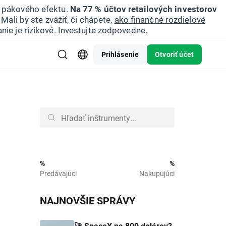
u pákového efektu.
Na 77 % účtov retailových investorov
Mali by ste zvážiť, či chápete,
ako finančné rozdielové
nie je rizikové. Investujte zodpovedne.
Prihlásenie
Otvoriť účet
%
%
Predávajúci
Nakupujúci
NAJNOVŠIE SPRÁVY
🚀 SpaceX na 800 dolárov?