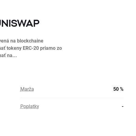
 UNISWAP
vená na blockchaine
ať tokeny ERC-20 priamo zo
ať na...
Marža
50 %
Poplatky
-