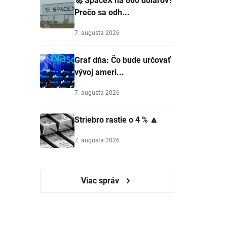
Prečo sa odh...
7. augusta 2026
Graf dňa: Čo bude určovať
vývoj ameri...
7. augusta 2026
Striebro rastie o 4 % 🔼
7. augusta 2026
Viac správ