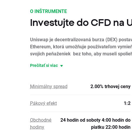
O INŠTRUMENTE
Investujte do CFD na
Uniswap je decentralizovaná burza (DEX) posta
Ethereum, ktorá umožňuje používateľom vymieň
svojich peňaženiek bez toho, aby museli spolieh
Prečítať si viac
Minimálny spread
2.00% trhovej ceny
Pákový efekt
1:2
Obchodné
24 hodín od soboty 4:00 hodín do
hodiny
piatku 22:00 hodín