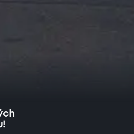
ných
u!