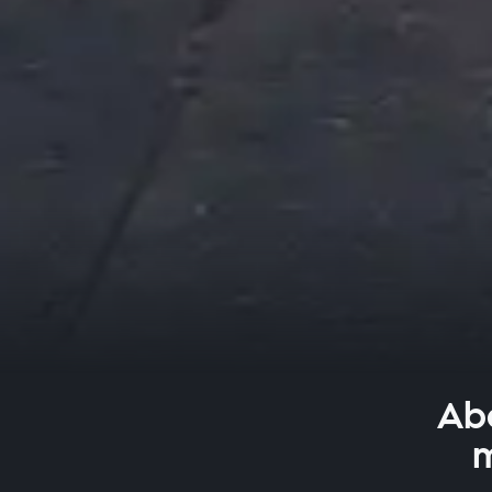
Abe
m