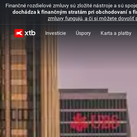
Finančné rozdielové zmluvy sú zložité nástroje a sú spo
dochádza k finančným stratám pri obchodovaní s f
zmluvy fungujú, a či si môžete dovoliť 
Investície
Úspory
Karta a platby