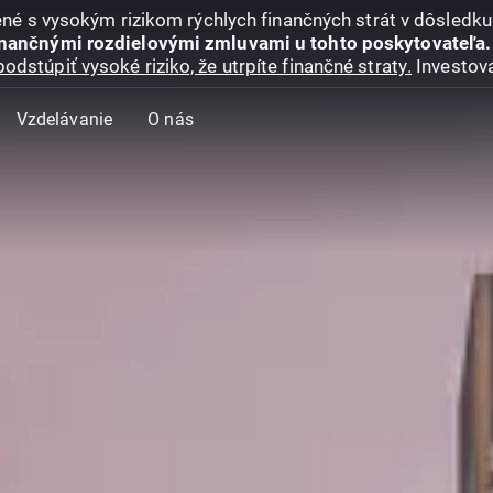
jené s vysokým rizikom rýchlych finančných strát v dôsledk
inančnými rozdielovými zmluvami u tohto poskytovateľa.
podstúpiť vysoké riziko, že utrpíte finančné straty.
Investova
Vzdelávanie
O nás