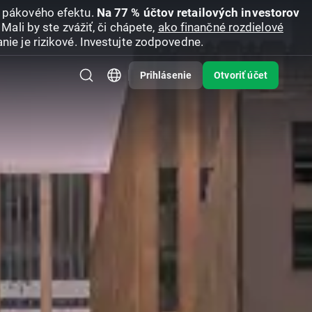
u pákového efektu.
Na 77 % účtov retailových investorov
Mali by ste zvážiť, či chápete,
ako finančné rozdielové
nie je rizikové. Investujte zodpovedne.
Prihlásenie
Otvoriť účet