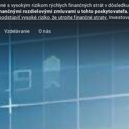
jené s vysokým rizikom rýchlych finančných strát v dôsledk
inančnými rozdielovými zmluvami u tohto poskytovateľa.
podstúpiť vysoké riziko, že utrpíte finančné straty.
Investova
Vzdelávanie
O nás