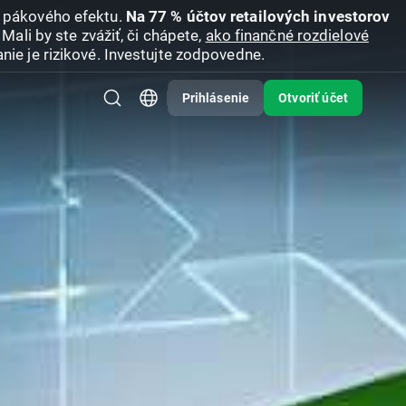
u pákového efektu.
Na 77 % účtov retailových investorov
Mali by ste zvážiť, či chápete,
ako finančné rozdielové
nie je rizikové. Investujte zodpovedne.
Prihlásenie
Otvoriť účet