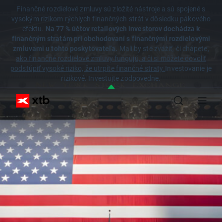
Finančné rozdielové zmluvy sú zložité nástroje a sú spojené s
vysokým rizikom rýchlych finančných strát v dôsledku pákového
efektu.
Na 77 % účtov retailových investorov dochádza k
finančným stratám pri obchodovaní s finančnými rozdielovými
zmluvami u tohto poskytovateľa.
Mali by ste zvážiť, či chápete,
ako finančné rozdielové zmluvy fungujú, a či si môžete dovoliť
podstúpiť vysoké riziko, že utrpíte finančné straty.
Investovanie je
rizikové. Investujte zodpovedne.