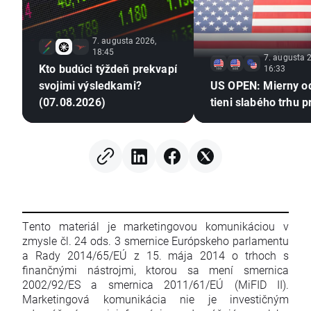
7. augusta 2026,
18:45
7. augusta 
Kto budúci týždeň prekvapí
16:33
svojimi výsledkami?
US OPEN: Mierny o
(07.08.2026)
tieni slabého trhu p
Tento materiál je marketingovou komunikáciou v
zmysle čl. 24 ods. 3 smernice Európskeho parlamentu
a Rady 2014/65/EÚ z 15. mája 2014 o trhoch s
finančnými nástrojmi, ktorou sa mení smernica
2002/92/ES a smernica 2011/61/EÚ (MiFID II).
Marketingová komunikácia nie je investičným