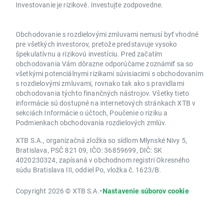
Investovanie je rizikové. Investujte zodpovedne.
Obchodovanie s rozdielovými zmluvami nemusí byť vhodné
pre všetkých investorov, pretože predstavuje vysoko
špekulatívnu a rizikovú investíciu. Pred začatím
obchodovania Vám dôrazne odporúčame zoznámiť sa so
všetkými potenciálnymi rizikami súvisiacimi s obchodovaním
s rozdielovými zmluvami, rovnako tak ako s pravidlami
obchodovania týchto finančných nástrojov. Všetky tieto
informácie sú dostupné na internetových stránkach XTB v
sekciách Informácie o účtoch, Poučenie o riziku a
Podmienkach obchodovania rozdielových zmlúv.
XTB S.A., organizačná zložka so sídlom Mlynské Nivy 5,
Bratislava, PSČ 821 09, IČO: 36859699, DIČ: SK
4020230324, zapísaná v obchodnom registri Okresného
súdu Bratislava III, oddiel Po, vložka č. 1623/B.
Copyright 2026 © XTB S.A.
•
Nastavenie súborov cookie