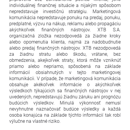
individuálnej finančnej situácie a nijakým spôsobom
nepredstavuje investičnú stratégiu. Marketingová
komunikácia nepredstavuje ponuku na predaj, ponuku,
predplatné, výzvu na nákup, reklamu alebo propagáciu
akýchkoľvek finančných nástrojov. XTB S.A.
organizačná zložka nezodpovedá za žiadne kroky
alebo opomenutia klienta, najmä za nadobudnutie
alebo predaj finančných nástrojov. XTB nezodpovedá
za žiadnu stratu alebo škodu, vrátane, bez
obmedzenia, akejkoľvek straty, ktorá môže vzniknúť
priamo alebo nepriamo, spôsobená na základe
informácií obsiahnutých v tejto marketingovej
komunikácii. V prípade, že marketingová komunikácia
obsahuje akékoľvek informácie o akýchkoľvek
výsledkoch týkajúcich sa finančných nástrojov v nej
uvedených, nepredstavujú žiadnu záruku ani prognózu
budúcich výsledkov. Minulá výkonnosť nemusí
nevyhnutne naznačovať budúce výsledky a každá
osoba konajúca na základe týchto informácií tak robí
výlučne na vlastné riziko.