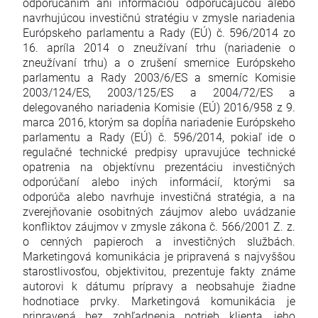
odporúčaním ani informáciou odporúčajúcou alebo
navrhujúcou investičnú stratégiu v zmysle nariadenia
Európskeho parlamentu a Rady (EÚ) č. 596/2014 zo
16. apríla 2014 o zneužívaní trhu (nariadenie o
zneužívaní trhu) a o zrušení smernice Európskeho
parlamentu a Rady 2003/6/ES a smerníc Komisie
2003/124/ES, 2003/125/ES a 2004/72/ES a
delegovaného nariadenia Komisie (EÚ) 2016/958 z 9.
marca 2016, ktorým sa dopĺňa nariadenie Európskeho
parlamentu a Rady (EÚ) č. 596/2014, pokiaľ ide o
regulačné technické predpisy upravujúce technické
opatrenia na objektívnu prezentáciu investičných
odporúčaní alebo iných informácií, ktorými sa
odporúča alebo navrhuje investičná stratégia, a na
zverejňovanie osobitných záujmov alebo uvádzanie
konfliktov záujmov v zmysle zákona č. 566/2001 Z. z.
o cenných papieroch a investičných službách.
Marketingová komunikácia je pripravená s najvyššou
starostlivosťou, objektivitou, prezentuje fakty známe
autorovi k dátumu prípravy a neobsahuje žiadne
hodnotiace prvky. Marketingová komunikácia je
pripravená bez zohľadnenia potrieb klienta, jeho