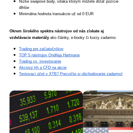
Nízke swapové body, vďaka ktorým môžete držať pozície 
dlhšie
Minimálna hodnota transakcie už od 0 EUR
Okrem širokého spektra nástrojov od nás získate aj 
vzdelávacie materiály
 ako články, e-booky či kurzy zadarmo:
Trading pre začiatočníkov
TOP 5 nástrojov Ondřeja Hartmana
Trading vs. investovanie
Akciový trh a CFD na akcie
Testovací účet v XTB? Precvičte si obchodovanie zadarmo!