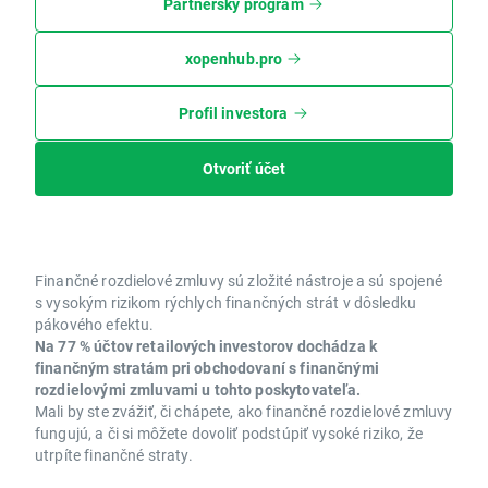
Partnerský program
xopenhub.pro
Profil investora
Otvoriť účet
Finančné rozdielové zmluvy sú zložité nástroje a sú spojené
s vysokým rizikom rýchlych finančných strát v dôsledku
pákového efektu.
Na 77 % účtov retailových investorov dochádza k
finančným stratám pri obchodovaní s finančnými
rozdielovými zmluvami u tohto poskytovateľa.
Mali by ste zvážiť, či chápete, ako finančné rozdielové zmluvy
fungujú, a či si môžete dovoliť podstúpiť vysoké riziko, že
utrpíte finančné straty.