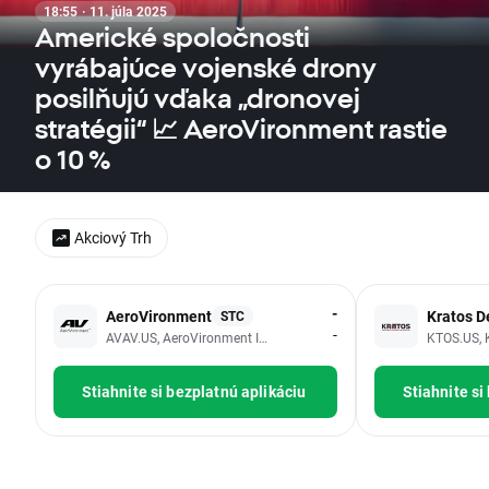
18:55 · 11. júla 2025
Americké spoločnosti
vyrábajúce vojenské drony
posilňujú vďaka „dronovej
stratégii“ 📈 AeroVironment rastie
o 10 %
Akciový Trh
-
AeroVironment
Kratos D
STC
-
AVAV.US, AeroVironment Inc
KTOS.US, K
Stiahnite si bezplatnú aplikáciu
Stiahnite si