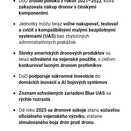
DoD
zrušilo politiku z rokov 2021–2022
, ktorá
zakazovala nákup dronov s čínskymi
komponentmi
.
Jednotky môžu teraz
voľne nakupovať, testovať
a cvičiť s kompatibilnými malými bezpilotnými
systémami (UAS)
bez zbytočných
administratívnych prekážok.
Stovky amerických dronových produktov
sú
teraz
schválené na vojenské použitie
, s cieľom
konkurovať lacným dronom protivníkov
.
DoD
podporuje súkromné investície
do
domácich inovácií a AI bojových systémov
.
Zoznam schválených zariadení Blue UAS
sa
rýchlo rozrastá
.
Od roku
2025 sa dronové súboje
stanú
súčasťou
oficiálneho vojenského výcviku
, vrátane
simulovaného boja dron proti dronu
.