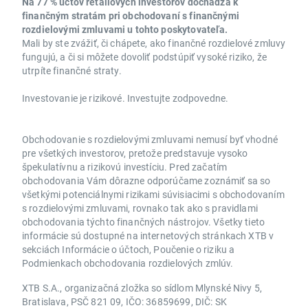
Na 77 % účtov retailových investorov dochádza k
finančným stratám pri obchodovaní s finančnými
rozdielovými zmluvami u tohto poskytovateľa.
Mali by ste zvážiť, či chápete, ako finančné rozdielové zmluvy
fungujú, a či si môžete dovoliť podstúpiť vysoké riziko, že
utrpíte finančné straty.
Investovanie je rizikové. Investujte zodpovedne.
Obchodovanie s rozdielovými zmluvami nemusí byť vhodné
pre všetkých investorov, pretože predstavuje vysoko
špekulatívnu a rizikovú investíciu. Pred začatím
obchodovania Vám dôrazne odporúčame zoznámiť sa so
všetkými potenciálnymi rizikami súvisiacimi s obchodovaním
s rozdielovými zmluvami, rovnako tak ako s pravidlami
obchodovania týchto finančných nástrojov. Všetky tieto
informácie sú dostupné na internetových stránkach XTB v
sekciách Informácie o účtoch, Poučenie o riziku a
Podmienkach obchodovania rozdielových zmlúv.
XTB S.A., organizačná zložka so sídlom Mlynské Nivy 5,
Bratislava, PSČ 821 09, IČO: 36859699, DIČ: SK