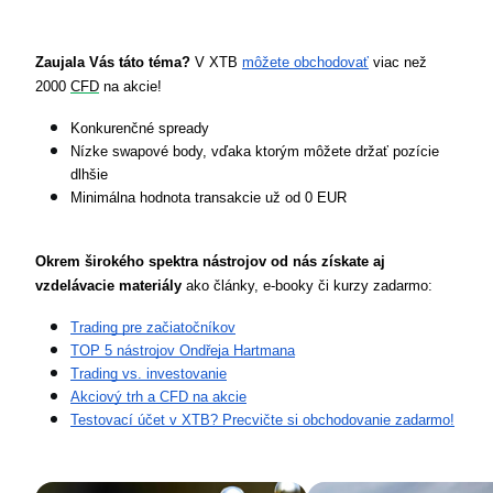
Zaujala Vás táto téma? 
V XTB 
môžete obchodovať
 viac než 
2000 
CFD
 na akcie!
Konkurenčné spready
Nízke swapové body, vďaka ktorým môžete držať pozície 
dlhšie
Minimálna hodnota transakcie už od 0 EUR
Okrem širokého spektra nástrojov od nás získate aj 
vzdelávacie materiály
 ako články, e-booky či kurzy zadarmo:
Trading pre začiatočníkov
TOP 5 nástrojov Ondřeja Hartmana
Trading vs. investovanie
Akciový trh a CFD na akcie
Testovací účet v XTB? Precvičte si obchodovanie zadarmo!