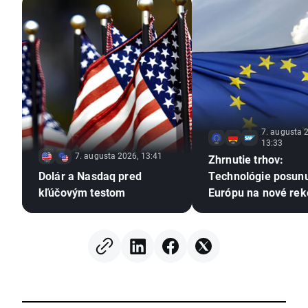
7. augusta 
13:33
7. augusta 2026, 13:41
Zhrnutie trhov:
Dolár a Nasdaq pred
Technológie posunu
kľúčovým testom
Európu na nové re
maximá! Kovy pokra
raste napriek
stagnujúcemu dolá
(07.08.2026)