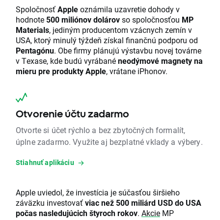
Spoločnosť
Apple
oznámila uzavretie dohody v
hodnote
500 miliónov dolárov
so spoločnosťou
MP
Materials
, jediným producentom vzácnych zemín v
USA, ktorý minulý týždeň získal finančnú podporu od
Pentagónu
. Obe firmy plánujú výstavbu novej továrne
v Texase, kde budú vyrábané
neodýmové magnety na
mieru pre produkty Apple
, vrátane iPhonov.
Otvorenie účtu zadarmo
Otvorte si účet rýchlo a bez zbytočných formalít,
úplne zadarmo. Využite aj bezplatné vklady a výbery.
Stiahnuť aplikáciu
Apple uviedol, že investícia je súčasťou širšieho
záväzku investovať
viac než 500 miliárd USD do USA
počas nasledujúcich štyroch rokov
.
Akcie
MP