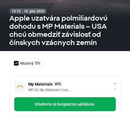
15:15 · 15. júla 2025
Apple uzatvára polmiliardovú
dohodu s MP Materials – USA
chcú obmedziť závislosť od
čínskych vzácnych zemín
Akciový Trh
-
Mp Materials
STC
-
MP.US, Mp Materials Corp - Class A
Stiahnite si bezplatnú aplikáciu