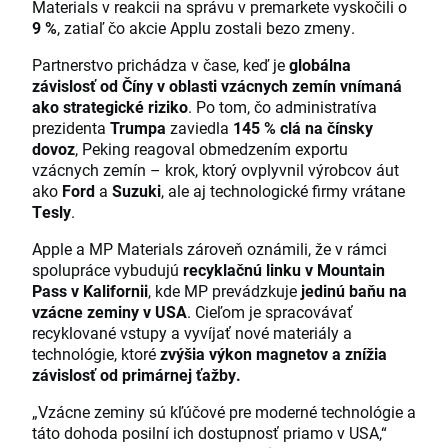
Materials v reakcii na správu v premarkete vyskočili o
9 %
, zatiaľ čo akcie Applu zostali bezo zmeny.
Partnerstvo prichádza v čase, keď je
globálna
závislosť od Číny v oblasti vzácnych zemín vnímaná
ako strategické riziko
. Po tom, čo administratíva
prezidenta
Trumpa
zaviedla
145 % clá na čínsky
dovoz
, Peking reagoval obmedzením exportu
vzácnych zemín – krok, ktorý ovplyvnil výrobcov áut
ako
Ford
a
Suzuki
, ale aj technologické firmy vrátane
Tesly
.
Apple a MP Materials zároveň oznámili, že v rámci
spolupráce vybudujú
recyklačnú linku v Mountain
Pass v Kalifornii
, kde MP prevádzkuje
jedinú baňu na
vzácne zeminy v USA
. Cieľom je spracovávať
recyklované vstupy a vyvíjať nové materiály a
technológie, ktoré
zvýšia výkon magnetov a znížia
závislosť od primárnej ťažby.
„Vzácne zeminy sú kľúčové pre moderné technológie a
táto dohoda posilní ich dostupnosť priamo v USA,“