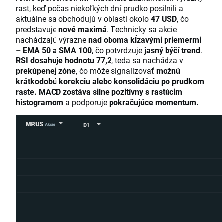
rast, keď počas niekoľkých dní prudko posilnili a
aktuálne sa obchodujú v oblasti okolo
47 USD
, čo
predstavuje
nové maximá
. Technicky sa akcie
nachádzajú výrazne
nad oboma kĺzavými priemermi
– EMA 50 a SMA 100
, čo potvrdzuje
jasný býčí trend
.
RSI dosahuje hodnotu 77,2
, teda sa nachádza v
prekúpenej zóne
, čo môže signalizovať
možnú
krátkodobú korekciu alebo konsolidáciu po prudkom
raste.
MACD zostáva silne pozitívny s rastúcim
histogramom
a podporuje
pokračujúce momentum.