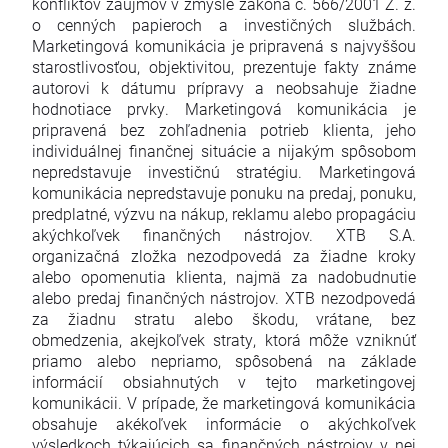
konfliktov záujmov v zmysle zákona č. 566/2001 Z. z.
o cenných papieroch a investičných službách.
Marketingová komunikácia je pripravená s najvyššou
starostlivosťou, objektivitou, prezentuje fakty známe
autorovi k dátumu prípravy a neobsahuje žiadne
hodnotiace prvky. Marketingová komunikácia je
pripravená bez zohľadnenia potrieb klienta, jeho
individuálnej finančnej situácie a nijakým spôsobom
nepredstavuje investičnú stratégiu. Marketingová
komunikácia nepredstavuje ponuku na predaj, ponuku,
predplatné, výzvu na nákup, reklamu alebo propagáciu
akýchkoľvek finančných nástrojov. XTB S.A.
organizačná zložka nezodpovedá za žiadne kroky
alebo opomenutia klienta, najmä za nadobudnutie
alebo predaj finančných nástrojov. XTB nezodpovedá
za žiadnu stratu alebo škodu, vrátane, bez
obmedzenia, akejkoľvek straty, ktorá môže vzniknúť
priamo alebo nepriamo, spôsobená na základe
informácií obsiahnutých v tejto marketingovej
komunikácii. V prípade, že marketingová komunikácia
obsahuje akékoľvek informácie o akýchkoľvek
výsledkoch týkajúcich sa finančných nástrojov v nej