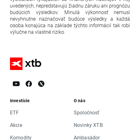
uvedených, nepredstavujú žiadnu záruku ani prognózu
budúcich výsledkov. Minulá výkonnosť nemusí
nevyhnutne naznačovať budúce výsledky a každá
osoba konajúca na základe týchto informácií tak robí
výlučne na vlastné riziko.
Investície
O nás
ETF
Spoločnosť
Akcie
Novinky XTB
Komodity
Ambasádor