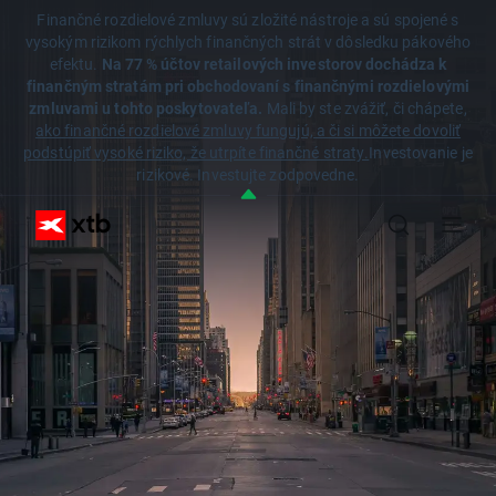
Finančné rozdielové zmluvy sú zložité nástroje a sú spojené s
vysokým rizikom rýchlych finančných strát v dôsledku pákového
efektu.
Na 77 % účtov retailových investorov dochádza k
finančným stratám pri obchodovaní s finančnými rozdielovými
zmluvami u tohto poskytovateľa.
Mali by ste zvážiť, či chápete,
ako finančné rozdielové zmluvy fungujú, a či si môžete dovoliť
podstúpiť vysoké riziko, že utrpíte finančné straty.
Investovanie je
rizikové. Investujte zodpovedne.