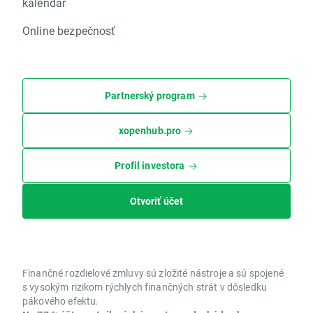
kalendár
Online bezpečnosť
Partnerský program
xopenhub.pro
Profil investora
Otvoriť účet
Finančné rozdielové zmluvy sú zložité nástroje a sú spojené
s vysokým rizikom rýchlych finančných strát v dôsledku
pákového efektu.