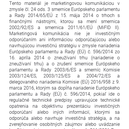
Tento materiál je marketingovou komunikáciou v
zmysle čl. 24 ods. 3 smernice Európskeho parlamentu
a Rady 2014/65/EÚ z 15. mája 2014 o trhoch s
finančnými nástrojmi, ktorou sa mení smernica
2002/92/ES a smernica 2011/61/EÚ (MiFID II).
Marketingová komunikácia nie je investičným
odporúčaním ani informáciou odporúčajúcou alebo
navrhujúcou investičnú stratégiu v zmysle nariadenia
Európskeho parlamentu a Rady (EÚ) č. 596/2014 zo
16. apríla 2014 o zneužívaní trhu (nariadenie o
zneužívaní trhu) a o zrušení smernice Európskeho
parlamentu a Rady 2003/6/ES a smerníc Komisie
2003/124/ES, 2003/125/ES a 2004/72/ES a
delegovaného nariadenia Komisie (EÚ) 2016/958 z 9.
marca 2016, ktorým sa dopĺňa nariadenie Európskeho
parlamentu a Rady (EÚ) č. 596/2014, pokiaľ ide o
regulačné technické predpisy upravujúce technické
opatrenia na objektívnu prezentáciu investičných
odporúčaní alebo iných informácií, ktorými sa
odporúča alebo navrhuje investičná stratégia, a na
zverejňovanie osobitných záujmov alebo uvádzanie