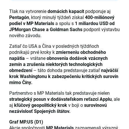
Tlak na vytvorenie
domácich kapacít
podporuje aj
Pentagón
, ktorý minulý týždeň získal
400-miliónový
podiel v MP Materials
a spolu s
1 miliardou USD od
JPMorgan Chase a Goldman Sachs
podporil výstavbu
nového závodu.
Zatiaľ čo USA a Čína v posledných týždňoch
podnikajú prvé kroky k
zmierneniu obchodného
napätia
– vrátane
obnovenia dodávok vzácnych
zemín a zrušenia niektorých technologických
obmedzení
– táto dohoda predstavuje zatiaľ
najväčší
krok Washingtonu k zabezpečeniu kritických surovín
mimo Číny.
Partnerstvo s MP Materials tak predstavuje nielen
strategický posun v dodávateľskom reťazci Applu
, ale
aj
kľúčový geopolitický krok
v boji o
surovinovú
nezávislosť Spojených štátov.
Graf MP.US (D1)
Akcie spoločnosti
MP Materials
zaznamenali výrazný