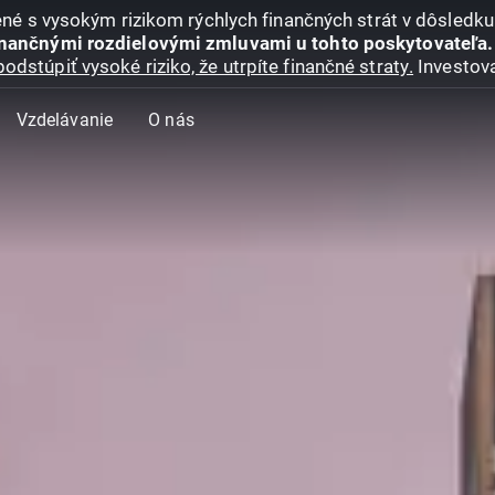
jené s vysokým rizikom rýchlych finančných strát v dôsledk
inančnými rozdielovými zmluvami u tohto poskytovateľa.
podstúpiť vysoké riziko, že utrpíte finančné straty.
Investova
Vzdelávanie
O nás