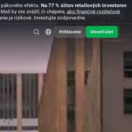
u pákového efektu.
Na 77 % účtov retailových investorov
Mali by ste zvážiť, či chápete,
ako finančné rozdielové
nie je rizikové. Investujte zodpovedne.
Prihlásenie
Otvoriť účet