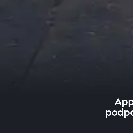
App
podpo