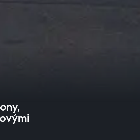
ony,
dovými