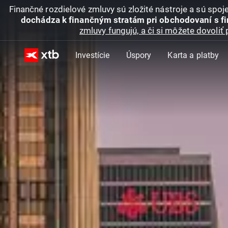
Finančné rozdielové zmluvy sú zložité nástroje a sú spo
dochádza k finančným stratám pri obchodovaní s f
zmluvy fungujú, a či si môžete dovoliť 
Investície
Úspory
Karta a platby