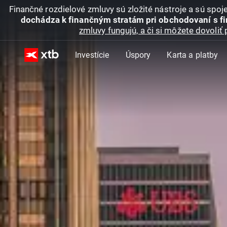
Finančné rozdielové zmluvy sú zložité nástroje a sú spo
dochádza k finančným stratám pri obchodovaní s f
zmluvy fungujú, a či si môžete dovoliť 
Investície
Úspory
Karta a platby