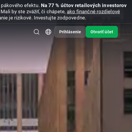
u pákového efektu.
Na 77 % účtov retailových investorov
Mali by ste zvážiť, či chápete,
ako finančné rozdielové
nie je rizikové. Investujte zodpovedne.
Prihlásenie
Otvoriť účet