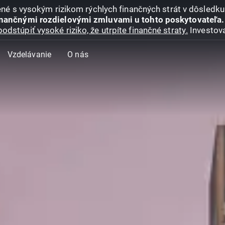
jené s vysokým rizikom rýchlych finančných strát v dôsledk
inančnými rozdielovými zmluvami u tohto poskytovateľa.
podstúpiť vysoké riziko, že utrpíte finančné straty.
Investova
Vzdelávanie
O nás