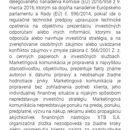
delegovaného nariadenia Komisie (EÚ) 2016/958 z 9.
marca 2016, ktorým sa dopĺňa nariadenie Európskeho
parlamentu a Rady (EÚ) č. 596/2014, pokiaľ ide o
regulačné technické predpisy upravujúce technické
opatrenia na objektívnu prezentáciu investičných
odporúčaní alebo iných informácií, ktorými sa
odporúča alebo navrhuje investičná stratégia, a na
zverejňovanie osobitných záujmov alebo uvádzanie
konfliktov záujmov v zmysle zákona č. 566/2001 Z. z.
o cenných papieroch a investičných službách.
Marketingová komunikácia je pripravená s najvyššou
starostlivosťou, objektivitou, prezentuje fakty známe
autorovi k dátumu prípravy a neobsahuje žiadne
hodnotiace prvky. Marketingová komunikácia je
pripravená bez zohľadnenia potrieb klienta, jeho
individuálnej finančnej situácie a nijakým spôsobom
nepredstavuje investičnú stratégiu. Marketingová
komunikácia nepredstavuje ponuku na predaj, ponuku,
predplatné, výzvu na nákup, reklamu alebo propagáciu
akýchkoľvek finančných nástrojov. XTB S.A.
organizačná zložka nezodpovedá za žiadne kroky
alebo opomenutia klienta, najmä za nadobudnutie