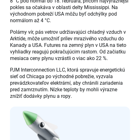
8 °C pod normál do 18. februára, pričom najvýraznejší
pokles sa očakáva v oblasti delty Mississippi. Na
východnom pobreží USA môžu byť odchýlky pod
normálom až 4 °C.
Polárny vír, pás vetrov udržiavajúci chladný vzduch v
Arktíde, môže umožniť prílev mrazivého vzduchu do
Kanady a USA. Futures na zemný plyn v USA na tieto
vyhliadky reagujú pokračujúcim rastom. Od začiatku
mesiaca ceny plynu vzrástli o viac ako 22 %.
PJM Interconnection LLC, ktorá spravuje energetickú
sieť od Chicaga po východné pobrežie, vyzvala
prevádzkovateľov elektrární, aby chránili zariadenia
pred zamrznutím. Nízke teploty by mohli výrazne
znížiť dodávky plynu a ropy.