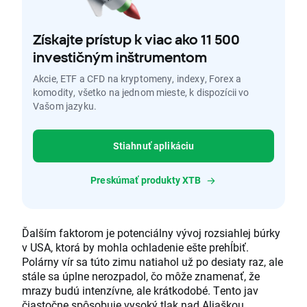
Získajte prístup k viac ako 11 500
investičným inštrumentom
Akcie, ETF a CFD na kryptomeny, indexy, Forex a
komodity, všetko na jednom mieste, k dispozícii vo
Vašom jazyku.
Stiahnuť aplikáciu
Preskúmať produkty XTB
Ďalším faktorom je potenciálny vývoj rozsiahlej búrky
v USA, ktorá by mohla ochladenie ešte prehĺbiť.
Polárny vír sa túto zimu natiahol už po desiaty raz, ale
stále sa úplne nerozpadol, čo môže znamenať, že
mrazy budú intenzívne, ale krátkodobé. Tento jav
čiastočne spôsobuje vysoký tlak nad Aljaškou.