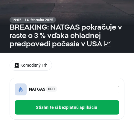
19:02 · 14. februára 2025
BREAKING: NATGAS pokračuje v
raste o 3 % vďaka chladnej
predpovedi počasia v USA 📈
Komoditný Trh
-
NATGAS
CFD
-
Stiahnite si bezplatnú aplikáciu