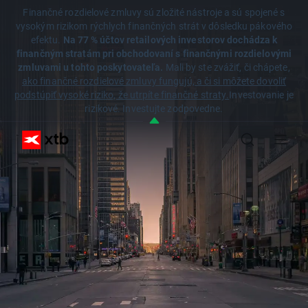
Finančné rozdielové zmluvy sú zložité nástroje a sú spojené s
vysokým rizikom rýchlych finančných strát v dôsledku pákového
efektu.
Na 77 % účtov retailových investorov dochádza k
finančným stratám pri obchodovaní s finančnými rozdielovými
zmluvami u tohto poskytovateľa.
Mali by ste zvážiť, či chápete,
ako finančné rozdielové zmluvy fungujú, a či si môžete dovoliť
podstúpiť vysoké riziko, že utrpíte finančné straty.
Investovanie je
rizikové. Investujte zodpovedne.