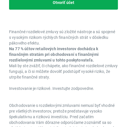
Otvoriť účet
Finančné rozdielové zmluvy sú zložité nástroje a sú spojené
s vysokým rizikom rýchlych finančných strát v dôsledku
pákového efektu.
Na 77 % účtov retailových investorov dochádza k
finančným stratám pri obchodovaní s finančnými
rozdielovými zmluvami u tohto poskytovateľa.
Mali by ste zvážiť, či chápete, ako finančné rozdielové zmluvy
fungujú, a či si môžete dovoliť podstúpiť vysoké riziko, že
utrpíte finančné straty.
Investovanie je rizikové. Investujte zodpovedne.
Obchodovanie s rozdielovými zmluvami nemusí byť vhodné
pre všetkých investorov, pretože predstavuje vysoko
špekulatívnu a rizikovú investíciu. Pred začatím
obchodovania Vám dôrazne odporúčame zoznámiť sa so