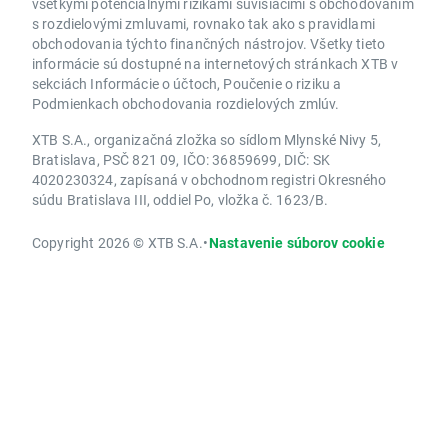
všetkými potenciálnymi rizikami súvisiacimi s obchodovaním
s rozdielovými zmluvami, rovnako tak ako s pravidlami
obchodovania týchto finančných nástrojov. Všetky tieto
informácie sú dostupné na internetových stránkach XTB v
sekciách Informácie o účtoch, Poučenie o riziku a
Podmienkach obchodovania rozdielových zmlúv.
XTB S.A., organizačná zložka so sídlom Mlynské Nivy 5,
Bratislava, PSČ 821 09, IČO: 36859699, DIČ: SK
4020230324, zapísaná v obchodnom registri Okresného
súdu Bratislava III, oddiel Po, vložka č. 1623/B.
Copyright 2026 © XTB S.A.
•
Nastavenie súborov cookie