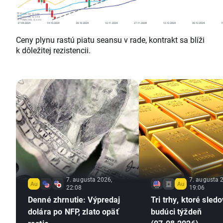
Ceny plynu rastú piatu seansu v rade, kontrakt sa blíži
k dôležitej rezistencii.
7. augusta 2026,
7. augusta 
22:08
19:06
Denné zhrnutie: Výpredaj
Tri trhy, ktoré sled
dolára po NFP, zlato opäť
budúci týždeň