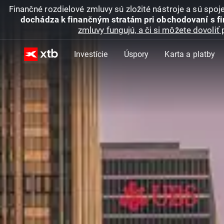
Finančné rozdielové zmluvy sú zložité nástroje a sú spo
dochádza k finančným stratám pri obchodovaní s f
zmluvy fungujú, a či si môžete dovoliť 
Investície
Úspory
Karta a platby