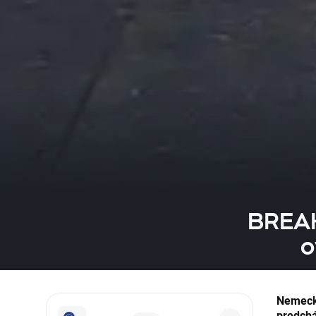
BREAK
o
Nemecká
predchá