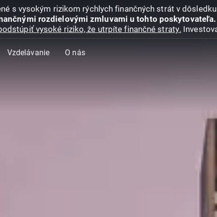
jené s vysokým rizikom rýchlych finančných strát v dôsledk
inančnými rozdielovými zmluvami u tohto poskytovateľa.
podstúpiť vysoké riziko, že utrpíte finančné straty.
Investova
Vzdelávanie
O nás