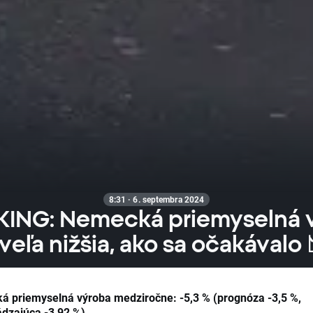
8:31 · 6. septembra 2024
ING: Nemecká priemyselná 
veľa nižšia, ako sa očakávalo 
 priemyselná výroba medziročne: -5,3 % (prognóza -3,5 %,
dzajúca -3,92 %)