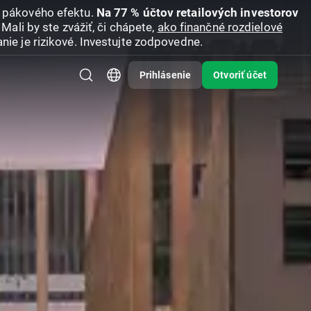
u pákového efektu.
Na 77 % účtov retailových investorov
Mali by ste zvážiť, či chápete,
ako finančné rozdielové
nie je rizikové. Investujte zodpovedne.
Prihlásenie
Otvoriť účet