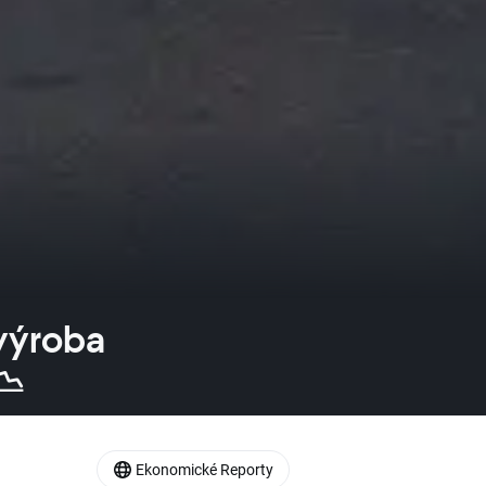
výroba
📉
Ekonomické Reporty