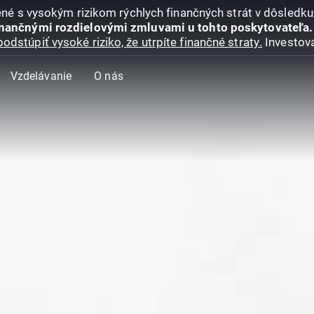
jené s vysokým rizikom rýchlych finančných strát v dôsledk
inančnými rozdielovými zmluvami u tohto poskytovateľa.
podstúpiť vysoké riziko, že utrpíte finančné straty.
Investova
Vzdelávanie
O nás