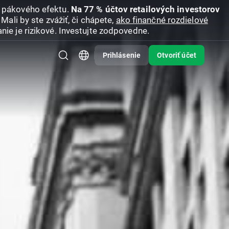
u pákového efektu.
Na 77 % účtov retailových investorov
Mali by ste zvážiť, či chápete,
ako finančné rozdielové
nie je rizikové. Investujte zodpovedne.
Prihlásenie
Otvoriť účet