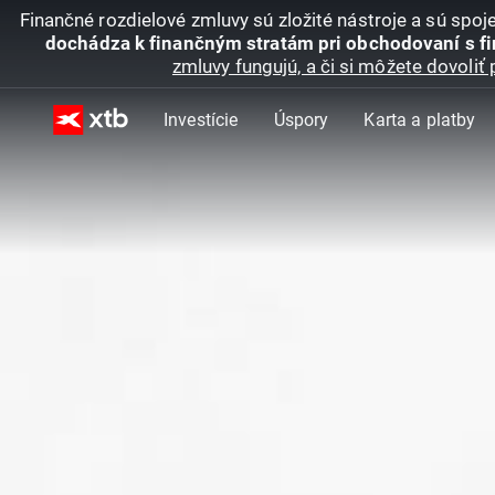
Finančné rozdielové zmluvy sú zložité nástroje a sú spo
dochádza k finančným stratám pri obchodovaní s f
zmluvy fungujú, a či si môžete dovoliť 
Investície
Úspory
Karta a platby