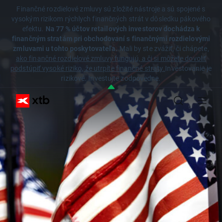
Finančné rozdielové zmluvy sú zložité nástroje a sú spojené s
vysokým rizikom rýchlych finančných strát v dôsledku pákového
efektu.
Na 77 % účtov retailových investorov dochádza k
finančným stratám pri obchodovaní s finančnými rozdielovými
zmluvami u tohto poskytovateľa.
Mali by ste zvážiť, či chápete,
ako finančné rozdielové zmluvy fungujú, a či si môžete dovoliť
podstúpiť vysoké riziko, že utrpíte finančné straty.
Investovanie je
rizikové. Investujte zodpovedne.