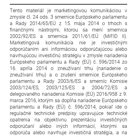
Tento materiál je marketingovou komunikáciou v
zmysle čl. 24 ods. 3 smernice Európskeho parlamentu
a Rady 2014/65/EÚ z 15. mája 2014 o trhoch s
finančnými nástrojmi, ktorou sa mení smernica
2002/92/ES a smernica 2011/61/EÚ (MiFID II).
Marketingová komunikácia nie je investičným
odporúčaním ani informáciou odporúčajúcou alebo
navrhujúcou investičnú stratégiu v zmysle nariadenia
Európskeho parlamentu a Rady (EÚ) č. 596/2014 zo
16. apríla 2014 o zneužívaní trhu (nariadenie o
zneužívaní trhu) a o zrušení smernice Európskeho
parlamentu a Rady 2003/6/ES a smerníc Komisie
2003/124/ES, 2003/125/ES a 2004/72/ES a
delegovaného nariadenia Komisie (EÚ) 2016/958 z 9.
marca 2016, ktorým sa dopĺňa nariadenie Európskeho
parlamentu a Rady (EÚ) č. 596/2014, pokiaľ ide o
regulačné technické predpisy upravujúce technické
opatrenia na objektívnu prezentáciu investičných
odporúčaní alebo iných informácií, ktorými sa
odporúča alebo navrhuje investičná stratégia, a na