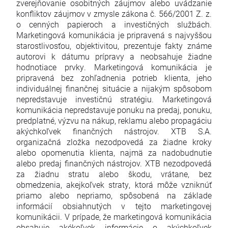
zverejňovanie osobitných záujmov alebo uvádzanie
konfliktov záujmov v zmysle zákona č. 566/2001 Z. z.
o cenných papieroch a investičných službách.
Marketingová komunikácia je pripravená s najvyššou
starostlivosťou, objektivitou, prezentuje fakty známe
autorovi k dátumu prípravy a neobsahuje žiadne
hodnotiace prvky. Marketingová komunikácia je
pripravená bez zohľadnenia potrieb klienta, jeho
individuálnej finančnej situácie a nijakým spôsobom
nepredstavuje investičnú stratégiu. Marketingová
komunikácia nepredstavuje ponuku na predaj, ponuku,
predplatné, výzvu na nákup, reklamu alebo propagáciu
akýchkoľvek finančných nástrojov. XTB S.A.
organizačná zložka nezodpovedá za žiadne kroky
alebo opomenutia klienta, najmä za nadobudnutie
alebo predaj finančných nástrojov. XTB nezodpovedá
za žiadnu stratu alebo škodu, vrátane, bez
obmedzenia, akejkoľvek straty, ktorá môže vzniknúť
priamo alebo nepriamo, spôsobená na základe
informácií obsiahnutých v tejto marketingovej
komunikácii. V prípade, že marketingová komunikácia
obsahuje akékoľvek informácie o akýchkoľvek