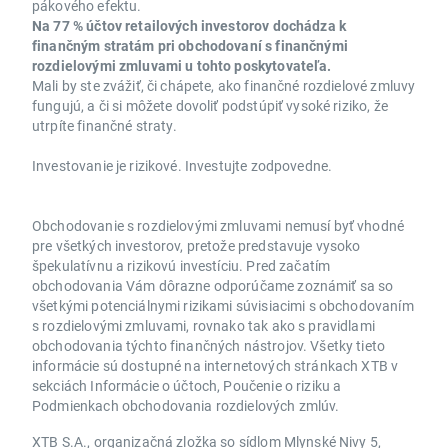
pákového efektu.
Na 77 % účtov retailových investorov dochádza k
finančným stratám pri obchodovaní s finančnými
rozdielovými zmluvami u tohto poskytovateľa.
Mali by ste zvážiť, či chápete, ako finančné rozdielové zmluvy
fungujú, a či si môžete dovoliť podstúpiť vysoké riziko, že
utrpíte finančné straty.
Investovanie je rizikové. Investujte zodpovedne.
Obchodovanie s rozdielovými zmluvami nemusí byť vhodné
pre všetkých investorov, pretože predstavuje vysoko
špekulatívnu a rizikovú investíciu. Pred začatím
obchodovania Vám dôrazne odporúčame zoznámiť sa so
všetkými potenciálnymi rizikami súvisiacimi s obchodovaním
s rozdielovými zmluvami, rovnako tak ako s pravidlami
obchodovania týchto finančných nástrojov. Všetky tieto
informácie sú dostupné na internetových stránkach XTB v
sekciách Informácie o účtoch, Poučenie o riziku a
Podmienkach obchodovania rozdielových zmlúv.
XTB S.A., organizačná zložka so sídlom Mlynské Nivy 5,