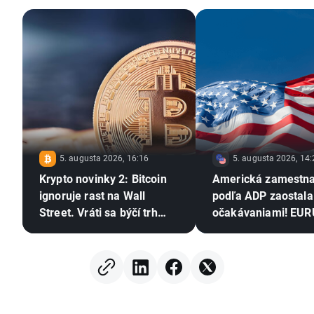
5. augusta 2026, 16:16
5. augusta 2026, 14:
Krypto novinky 2: Bitcoin
Americká zamestn
ignoruje rast na Wall
podľa ADP zaostala
Street. Vráti sa býčí trh
očakávaniami! EU
kryptomien?
rozširuje zisky 📈