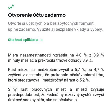
Otvorenie účtu zadarmo
Otvorte si účet rýchlo a bez zbytočných formalít,
úplne zadarmo. Využite aj bezplatné vklady a výbery.
Stiahnuť aplikáciu
Miera nezamestnanosti vzrástla na 4,0 % z 3,9 %
minulý mesiac a prekročila trhové odhady 3,9 %.
Rast miezd sa medziročne zvýšil o 5,7 %, po 4,7 %
zvýšení v decembri, čo prekonalo očakávaniami trhu,
ktoré predstavovali medziročný nárast o 5,2 %.
Silný rast pracovných miest a miezd zvyšuje
pravdepodobnosť, že Federálny rezervný systém zvýši
úrokové sadzby skôr, ako sa očakávalo.