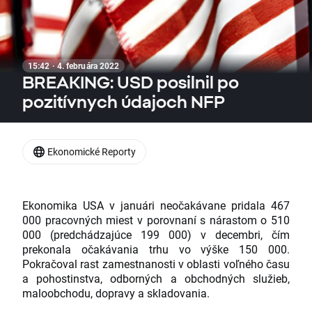
15:42 · 4. februára 2022
BREAKING: USD posilnil po
pozitívnych údajoch NFP
Ekonomické Reporty
Ekonomika USA v januári neočakávane pridala 467
000 pracovných miest v porovnaní s nárastom o 510
000 (predchádzajúce 199 000) v decembri, čím
prekonala očakávania trhu vo výške 150 000.
Pokračoval rast zamestnanosti v oblasti voľného času
a pohostinstva, odborných a obchodných služieb,
maloobchodu, dopravy a skladovania.