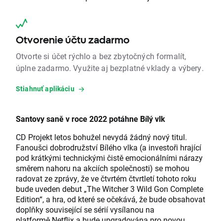
Otvorenie účtu zadarmo
Otvorte si účet rýchlo a bez zbytočných formalít,
úplne zadarmo. Využite aj bezplatné vklady a výbery.
Stiahnuť aplikáciu
Santovy saně v roce 2022 potáhne Bílý vlk
CD Projekt letos bohužel nevydá žádný nový titul.
Fanoušci dobrodružství Bílého vlka (a investoři hrající
pod krátkými technickými čistě emocionálními nárazy
směrem nahoru na akciích společnosti) se mohou
radovat ze zprávy, že ve čtvrtém čtvrtletí tohoto roku
bude uveden debut „The Witcher 3 Wild Gon Complete
Edition“, a hra, od které se očekává, že bude obsahovat
doplňky související se sérií vysílanou na
platformě Netflix a bude upgradována pro novou