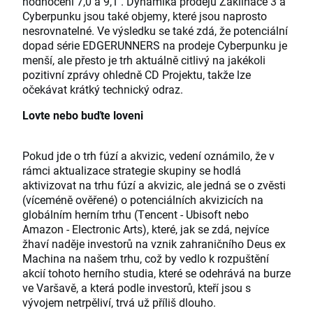
hodnocení 7,0 a 9,1 . Dynamika prodejů Zaklínače 3 a
Cyberpunku jsou také objemy, které jsou naprosto
nesrovnatelné. Ve výsledku se také zdá, že potenciální
dopad série EDGERUNNERS na prodeje Cyberpunku je
menší, ale přesto je trh aktuálně citlivý na jakékoli
pozitivní zprávy ohledně CD Projektu, takže lze
očekávat krátký technický odraz.
Lovte nebo buďte loveni
Pokud jde o trh fúzí a akvizic, vedení oznámilo, že v
rámci aktualizace strategie skupiny se hodlá
aktivizovat na trhu fúzí a akvizic, ale jedná se o zvěsti
(víceméně ověřené) o potenciálních akvizicích na
globálním herním trhu (Tencent - Ubisoft nebo
Amazon - Electronic Arts), které, jak se zdá, nejvíce
žhaví naděje investorů na vznik zahraničního Deus ex
Machina na našem trhu, což by vedlo k rozpuštění
akcií tohoto herního studia, které se odehrává na burze
ve Varšavě, a která podle investorů, kteří jsou s
vývojem netrpěliví, trvá už příliš dlouho.