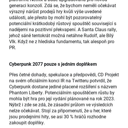
generaci konzolí. Zdá se, že bychom neměli očekávat
výrazný nárůst prodejů hry kvůli výše uvedené
události, ale přesto by mohl být pozorovatelný
potenciální krátkodobý růstový spouštěč související s
nadějemi na pozitivní překvapení. A Santa Claus rally,
jehož sáně tentokrát možná netáhne Rudolf, ale Bílý
Vlk. Když ne z hlediska fundamentu, tak alespoň pro
PR.
Cyberpunk 2077 pouze s jedním doplňkem
Přes četné dohady, spekulace a předpovědi, CD Projekt
na svém oficiálním konci IR na Twitteru potvrdil, že
Cyberpunk dostane jediné placené rozšíření s názvem
Phantom Liberty. Potenciálním spouštěčem růstu by
mohla být hra pro její vydání plánované na rok 2023.
Nýbrž i zde se zdá, že zásadní průlom ve výsledcích
nelze očekávat. Stojí za připomenutí, že u her, které
jsou prodejními hity, se asi 30 % hráčů rozhodne
zakoupit doplňky.