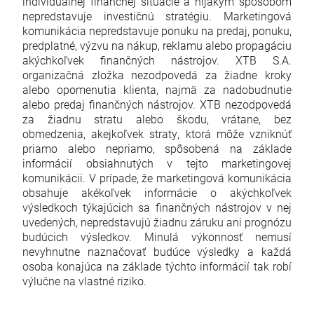
individuálnej finančnej situácie a nijakým spôsobom
nepredstavuje investičnú stratégiu. Marketingová
komunikácia nepredstavuje ponuku na predaj, ponuku,
predplatné, výzvu na nákup, reklamu alebo propagáciu
akýchkoľvek finančných nástrojov. XTB S.A.
organizačná zložka nezodpovedá za žiadne kroky
alebo opomenutia klienta, najmä za nadobudnutie
alebo predaj finančných nástrojov. XTB nezodpovedá
za žiadnu stratu alebo škodu, vrátane, bez
obmedzenia, akejkoľvek straty, ktorá môže vzniknúť
priamo alebo nepriamo, spôsobená na základe
informácií obsiahnutých v tejto marketingovej
komunikácii. V prípade, že marketingová komunikácia
obsahuje akékoľvek informácie o akýchkoľvek
výsledkoch týkajúcich sa finančných nástrojov v nej
uvedených, nepredstavujú žiadnu záruku ani prognózu
budúcich výsledkov. Minulá výkonnosť nemusí
nevyhnutne naznačovať budúce výsledky a každá
osoba konajúca na základe týchto informácií tak robí
výlučne na vlastné riziko.