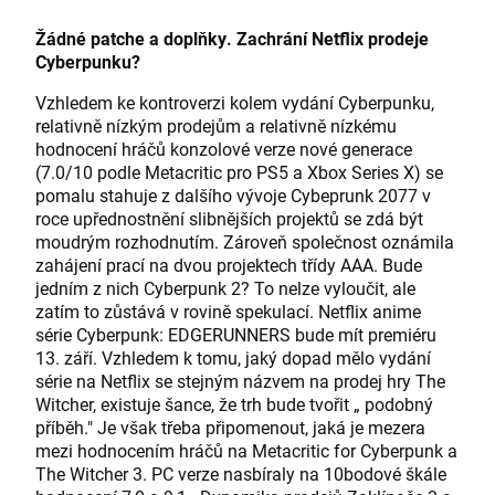
Žádné patche a doplňky. Zachrání Netflix prodeje
Cyberpunku?
Vzhledem ke kontroverzi kolem vydání Cyberpunku,
relativně nízkým prodejům a relativně nízkému
hodnocení hráčů konzolové verze nové generace
(7.0/10 podle Metacritic pro PS5 a Xbox Series X) se
pomalu stahuje z dalšího vývoje Cybeprunk 2077 v
roce upřednostnění slibnějších projektů se zdá být
moudrým rozhodnutím. Zároveň společnost oznámila
zahájení prací na dvou projektech třídy AAA. Bude
jedním z nich Cyberpunk 2? To nelze vyloučit, ale
zatím to zůstává v rovině spekulací. Netflix anime
série Cyberpunk: EDGERUNNERS bude mít premiéru
13. září. Vzhledem k tomu, jaký dopad mělo vydání
série na Netflix se stejným názvem na prodej hry The
Witcher, existuje šance, že trh bude tvořit „ podobný
příběh." Je však třeba připomenout, jaká je mezera
mezi hodnocením hráčů na Metacritic for Cyberpunk a
The Witcher 3. PC verze nasbíraly na 10bodové škále