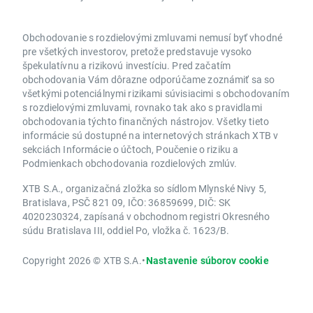
Obchodovanie s rozdielovými zmluvami nemusí byť vhodné
pre všetkých investorov, pretože predstavuje vysoko
špekulatívnu a rizikovú investíciu. Pred začatím
obchodovania Vám dôrazne odporúčame zoznámiť sa so
všetkými potenciálnymi rizikami súvisiacimi s obchodovaním
s rozdielovými zmluvami, rovnako tak ako s pravidlami
obchodovania týchto finančných nástrojov. Všetky tieto
informácie sú dostupné na internetových stránkach XTB v
sekciách Informácie o účtoch, Poučenie o riziku a
Podmienkach obchodovania rozdielových zmlúv.
XTB S.A., organizačná zložka so sídlom Mlynské Nivy 5,
Bratislava, PSČ 821 09, IČO: 36859699, DIČ: SK
4020230324, zapísaná v obchodnom registri Okresného
súdu Bratislava III, oddiel Po, vložka č. 1623/B.
Copyright 2026 © XTB S.A.
•
Nastavenie súborov cookie