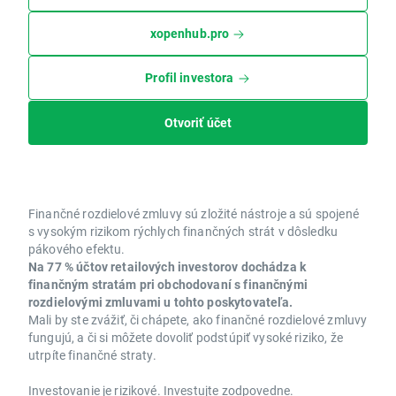
xopenhub.pro
Profil investora
Otvoriť účet
Finančné rozdielové zmluvy sú zložité nástroje a sú spojené
s vysokým rizikom rýchlych finančných strát v dôsledku
pákového efektu.
Na 77 % účtov retailových investorov dochádza k
finančným stratám pri obchodovaní s finančnými
rozdielovými zmluvami u tohto poskytovateľa.
Mali by ste zvážiť, či chápete, ako finančné rozdielové zmluvy
fungujú, a či si môžete dovoliť podstúpiť vysoké riziko, že
utrpíte finančné straty.
Investovanie je rizikové. Investujte zodpovedne.