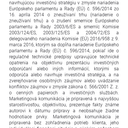
navrhujúcou investičnú stratégiu v zmysle nariadenia
Európskeho parlamentu a Rady (EÚ) č. 596/2014 zo
16. apríla 2014 o zneužívaní trhu (nariadenie o
zneužívaní trhu) a o zrušení smernice Európskeho
parlamentu a Rady 2003/6/ES a smerníc Komisie
2003/124/ES, 2003/125/ES a 2004/72/ES a
delegovaného nariadenia Komisie (EÚ) 2016/958 z 9.
marca 2016, ktorým sa dopĺňa nariadenie Európskeho
parlamentu a Rady (EÚ) č. 596/2014, pokiaľ ide o
regulačné technické predpisy upravujúce technické
opatrenia na objektívnu prezentáciu investičných
odporúčaní alebo iných informácií, ktorými sa
odporúča alebo navrhuje investičná stratégia, a na
zverejňovanie osobitných záujmov alebo uvádzanie
konfliktov záujmov v zmysle zákona č. 566/2001 Z. z.
o cenných papieroch a investičných službách.
Marketingová komunikácia je pripravená s najvyššou
starostlivosťou, objektivitou, prezentuje fakty známe
autorovi k dátumu prípravy a neobsahuje žiadne
hodnotiace prvky. Marketingová komunikácia je
pripravená bez zohľadnenia potrieb klienta, jeho