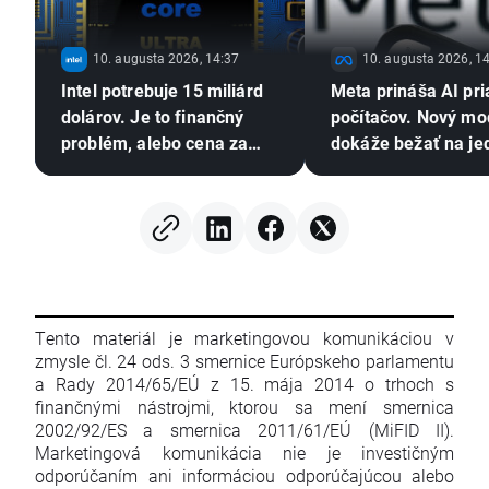
10. augusta 2026, 14:37
10. augusta 2026, 1
Intel potrebuje 15 miliárd
Meta prináša AI pr
dolárov. Je to finančný
počítačov. Nový mo
problém, alebo cena za
dokáže bežať na jed
ambicióznu expanziu?💡
grafickej karte 🤖
Tento materiál je marketingovou komunikáciou v
zmysle čl. 24 ods. 3 smernice Európskeho parlamentu
a Rady 2014/65/EÚ z 15. mája 2014 o trhoch s
finančnými nástrojmi, ktorou sa mení smernica
2002/92/ES a smernica 2011/61/EÚ (MiFID II).
Marketingová komunikácia nie je investičným
odporúčaním ani informáciou odporúčajúcou alebo