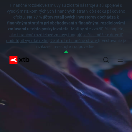
Finančné rozdielové zmluvy sú zložité nástroje a sú spojené s
vysokým rizikom rýchlych finančných strát v dôsledku pákového
efektu.
Na 77 % účtov retailových investorov dochádza k
finančným stratám pri obchodovaní s finančnými rozdielovými
zmluvami u tohto poskytovateľa.
Mali by ste zvážiť, či chápete,
ako finančné rozdielové zmluvy fungujú, a či si môžete dovoliť
podstúpiť vysoké riziko, že utrpíte finančné straty.
Investovanie je
rizikové. Investujte zodpovedne.