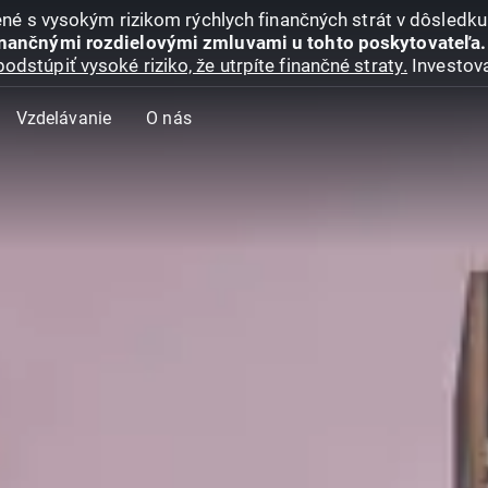
jené s vysokým rizikom rýchlych finančných strát v dôsledk
inančnými rozdielovými zmluvami u tohto poskytovateľa.
podstúpiť vysoké riziko, že utrpíte finančné straty.
Investova
Vzdelávanie
O nás