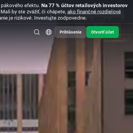
u pákového efektu.
Na 77 % účtov retailových investorov
Mali by ste zvážiť, či chápete,
ako finančné rozdielové
nie je rizikové. Investujte zodpovedne.
Prihlásenie
Otvoriť účet