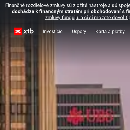
Finančné rozdielové zmluvy sú zložité nástroje a sú spo
dochádza k finančným stratám pri obchodovaní s f
zmluvy fungujú, a či si môžete dovoliť 
Investície
Úspory
Karta a platby