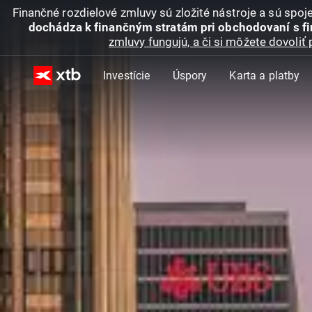
Finančné rozdielové zmluvy sú zložité nástroje a sú spo
dochádza k finančným stratám pri obchodovaní s f
zmluvy fungujú, a či si môžete dovoliť 
Investície
Úspory
Karta a platby