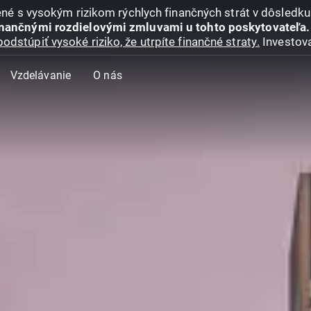
jené s vysokým rizikom rýchlych finančných strát v dôsledk
inančnými rozdielovými zmluvami u tohto poskytovateľa.
podstúpiť vysoké riziko, že utrpíte finančné straty.
Investova
Vzdelávanie
O nás