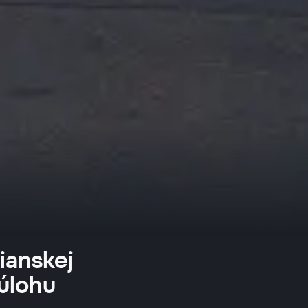
lianskej
 úlohu