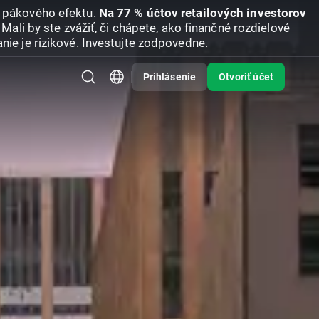
u pákového efektu.
Na 77 % účtov retailových investorov
Mali by ste zvážiť, či chápete,
ako finančné rozdielové
nie je rizikové. Investujte zodpovedne.
Prihlásenie
Otvoriť účet