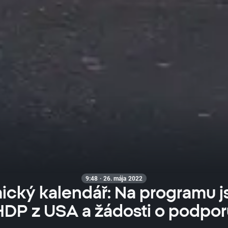
9:48 · 26. mája 2022
cký kalendář: Na programu j
HDP z USA a žádosti o podpor