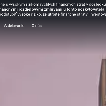
jené s vysokým rizikom rýchlych finančných strát v dôsledk
inančnými rozdielovými zmluvami u tohto poskytovateľa.
podstúpiť vysoké riziko, že utrpíte finančné straty.
Investova
Vzdelávanie
O nás