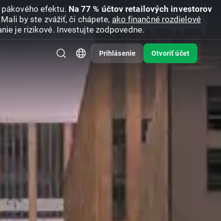
u pákového efektu.
Na 77 % účtov retailových investorov
Mali by ste zvážiť, či chápete,
ako finančné rozdielové
nie je rizikové. Investujte zodpovedne.
Prihlásenie
Otvoriť účet