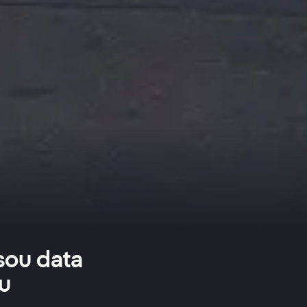
sou data
u