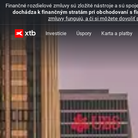
Finančné rozdielové zmluvy sú zložité nástroje a sú spo
dochádza k finančným stratám pri obchodovaní s f
zmluvy fungujú, a či si môžete dovoliť 
Investície
Úspory
Karta a platby