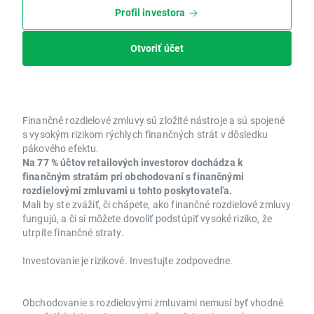
Profil investora
Otvoriť účet
Finančné rozdielové zmluvy sú zložité nástroje a sú spojené
s vysokým rizikom rýchlych finančných strát v dôsledku
pákového efektu.
Na 77 % účtov retailových investorov dochádza k
finančným stratám pri obchodovaní s finančnými
rozdielovými zmluvami u tohto poskytovateľa.
Mali by ste zvážiť, či chápete, ako finančné rozdielové zmluvy
fungujú, a či si môžete dovoliť podstúpiť vysoké riziko, že
utrpíte finančné straty.
Investovanie je rizikové. Investujte zodpovedne.
Obchodovanie s rozdielovými zmluvami nemusí byť vhodné