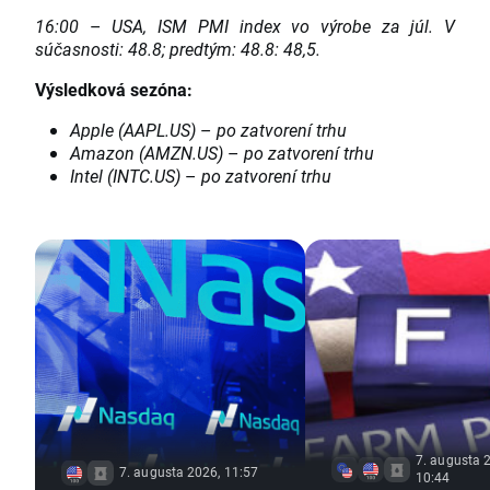
16:00
–
USA, ISM PMI index vo výrobe za júl.
V
súčasnosti:
48.8; predtým: 48.8:
48,5.
Výsledková sezóna:
Apple (AAPL.US)
–
po zatvorení trhu
Amazon (AMZN.US)
–
po zatvorení trhu
Intel (INTC.US)
–
po zatvorení trhu
7. augusta 
7. augusta 2026, 11:57
10:44