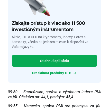
Získajte prístup k viac ako 11 500
investičným inštrumentom
Akcie, ETF a CFD na kryptomeny, indexy, Forex a
komodity, všetko na jednom mieste, k dispozícii vo
Vašom jazyku.
Stiahnuť aplikáciu
Preskúmať produkty XTB
09:50
–
Francúzsko, správa o výrobnom indexe PMI
za júl.
Očakáva sa:
44,1; predtým:
45,4.
09:55
–
Nemecko, správa PMI pre priemysel za júl.