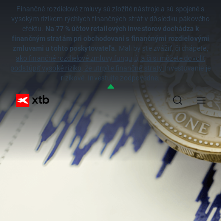
Finančné rozdielové zmluvy sú zložité nástroje a sú spojené s
vysokým rizikom rýchlych finančných strát v dôsledku pákového
efektu.
Na 77 % účtov retailových investorov dochádza k
finančným stratám pri obchodovaní s finančnými rozdielovými
zmluvami u tohto poskytovateľa.
Mali by ste zvážiť, či chápete,
ako finančné rozdielové zmluvy fungujú, a či si môžete dovoliť
podstúpiť vysoké riziko, že utrpíte finančné straty.
Investovanie je
rizikové. Investujte zodpovedne.