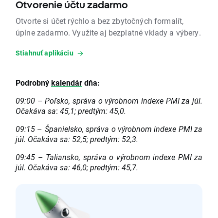
Otvorenie účtu zadarmo
Otvorte si účet rýchlo a bez zbytočných formalít,
úplne zadarmo. Využite aj bezplatné vklady a výbery.
Stiahnuť aplikáciu
Podrobný
kalendár
dňa:
09:00
–
Poľsko, správa o výrobnom indexe PMI za júl.
Očakáva sa
:
45,1; predtým:
45,0.
09:15
–
Španielsko, správa o výrobnom indexe PMI za
júl.
Očakáva sa:
52,5; predtým:
52,3.
09:45
–
Taliansko, správa o výrobnom indexe PMI za
júl.
Očakáva sa:
46,0; predtým:
45,7.