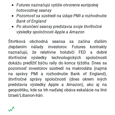
Futures naznačujú vyššie otvorenie európskej
hotovostnej seansy
Pozornosť sa sústredí na údaje PMI a rozhodnutie
Bank of England
Po skončení seansy predstavia svoje štvrťročné
výsledky spoločnosti Apple a Amazon
Štvrtková obchodná seansa sa začína ďalším
zlepšením nálady investorov. Futures kontrakty
naznačujú, že relatívne holubičí FED a dobré
štvrťročné výsledky technologických spoločností
dokážu predĺžiť býčiu rally do konca týždňa. Dnes sa
pozornosť investorov sústredí na makrodáta (najmä
na správy PMI a rozhodnutie Bank of England),
štvrťročné správy spoločností (dnes okrem iných
predstavia výsledky Apple a Amazon), ako aj na
geopolitiku, kde sa trh naďalej obáva eskalácie na línii
Izrael/Libanon-Irán.