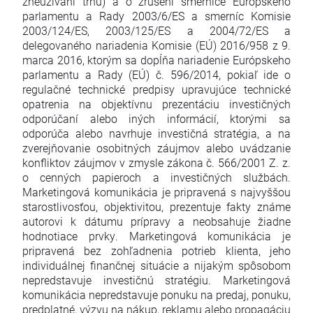
zneužívaní trhu) a o zrušení smernice Európskeho
parlamentu a Rady 2003/6/ES a smerníc Komisie
2003/124/ES, 2003/125/ES a 2004/72/ES a
delegovaného nariadenia Komisie (EÚ) 2016/958 z 9.
marca 2016, ktorým sa dopĺňa nariadenie Európskeho
parlamentu a Rady (EÚ) č. 596/2014, pokiaľ ide o
regulačné technické predpisy upravujúce technické
opatrenia na objektívnu prezentáciu investičných
odporúčaní alebo iných informácií, ktorými sa
odporúča alebo navrhuje investičná stratégia, a na
zverejňovanie osobitných záujmov alebo uvádzanie
konfliktov záujmov v zmysle zákona č. 566/2001 Z. z.
o cenných papieroch a investičných službách.
Marketingová komunikácia je pripravená s najvyššou
starostlivosťou, objektivitou, prezentuje fakty známe
autorovi k dátumu prípravy a neobsahuje žiadne
hodnotiace prvky. Marketingová komunikácia je
pripravená bez zohľadnenia potrieb klienta, jeho
individuálnej finančnej situácie a nijakým spôsobom
nepredstavuje investičnú stratégiu. Marketingová
komunikácia nepredstavuje ponuku na predaj, ponuku,
predplatné, výzvu na nákup, reklamu alebo propagáciu