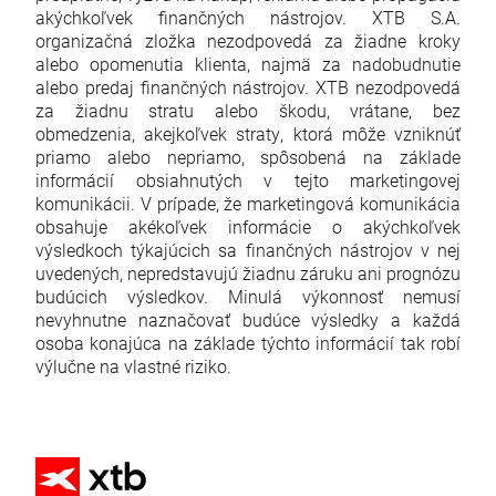
akýchkoľvek finančných nástrojov. XTB S.A.
organizačná zložka nezodpovedá za žiadne kroky
alebo opomenutia klienta, najmä za nadobudnutie
alebo predaj finančných nástrojov. XTB nezodpovedá
za žiadnu stratu alebo škodu, vrátane, bez
obmedzenia, akejkoľvek straty, ktorá môže vzniknúť
priamo alebo nepriamo, spôsobená na základe
informácií obsiahnutých v tejto marketingovej
komunikácii. V prípade, že marketingová komunikácia
obsahuje akékoľvek informácie o akýchkoľvek
výsledkoch týkajúcich sa finančných nástrojov v nej
uvedených, nepredstavujú žiadnu záruku ani prognózu
budúcich výsledkov. Minulá výkonnosť nemusí
nevyhnutne naznačovať budúce výsledky a každá
osoba konajúca na základe týchto informácií tak robí
výlučne na vlastné riziko.