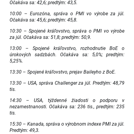
Očakáva sa:
42,6; predtým:
43,5.
10:00
–
Eurozóna, správa o PMI vo výrobe za júl.
Očakáva sa:
45,6; predtým:
45,8.
10:30
–
Spojené kráľovstvo, správa o PMI vo výrobe
za júl.
Očakáva sa:
51,8; predtým:
50,9.
13:00
–
Spojené kráľovstvo, rozhodnutie BoE o
úrokových sadzbách.
Očakáva sa:
5,0%; predtým:
5,25%.
13:30
–
Spojené kráľovstvo, prejav Baileyho z BoE.
13:30
–
USA, správa Challenger za júl.
Predtým:
48,79
tis.
14:30
–
USA, týždenné žiadosti o podporu v
nezamestnanosti.
Očakáva sa:
236 tis., predtým: 235
tis.
15:30
–
Kanada, správa o výrobnom indexe PMI za júl.
Predtým:
49,3.