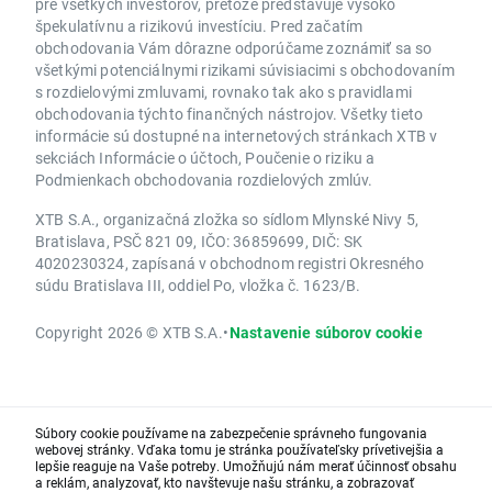
pre všetkých investorov, pretože predstavuje vysoko
špekulatívnu a rizikovú investíciu. Pred začatím
obchodovania Vám dôrazne odporúčame zoznámiť sa so
všetkými potenciálnymi rizikami súvisiacimi s obchodovaním
s rozdielovými zmluvami, rovnako tak ako s pravidlami
obchodovania týchto finančných nástrojov. Všetky tieto
informácie sú dostupné na internetových stránkach XTB v
sekciách Informácie o účtoch, Poučenie o riziku a
Podmienkach obchodovania rozdielových zmlúv.
XTB S.A., organizačná zložka so sídlom Mlynské Nivy 5,
Bratislava, PSČ 821 09, IČO: 36859699, DIČ: SK
4020230324, zapísaná v obchodnom registri Okresného
súdu Bratislava III, oddiel Po, vložka č. 1623/B.
Copyright 2026 © XTB S.A.
•
Nastavenie súborov cookie
Súbory cookie používame na zabezpečenie správneho fungovania
webovej stránky. Vďaka tomu je stránka používateľsky prívetivejšia a
lepšie reaguje na Vaše potreby. Umožňujú nám merať účinnosť obsahu
a reklám, analyzovať, kto navštevuje našu stránku, a zobrazovať