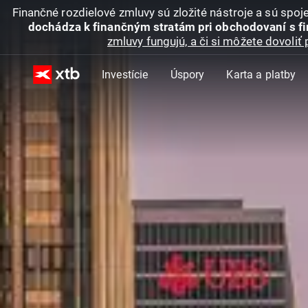
Finančné rozdielové zmluvy sú zložité nástroje a sú spo
dochádza k finančným stratám pri obchodovaní s f
zmluvy fungujú, a či si môžete dovoliť 
Investície
Úspory
Karta a platby