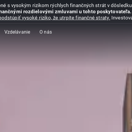
jené s vysokým rizikom rýchlych finančných strát v dôsledk
inančnými rozdielovými zmluvami u tohto poskytovateľa.
podstúpiť vysoké riziko, že utrpíte finančné straty.
Investova
Vzdelávanie
O nás