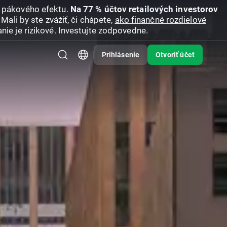
u pákového efektu.
Na 77 % účtov retailových investorov
Mali by ste zvážiť, či chápete,
ako finančné rozdielové
nie je rizikové. Investujte zodpovedne.
Prihlásenie
Otvoriť účet